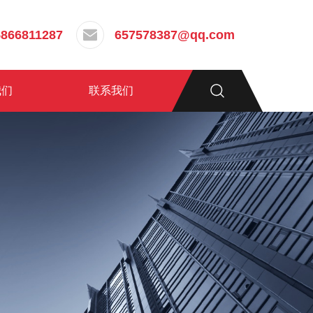
5866811287
657578387@qq.com
我们
联系我们