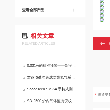
查看全部产品
相关文章
RELATED ARTICLES
0.001%的精准预警——新宇宙COSMOS铁粉浓度计SDM-72守护齿轮箱健康
君道预处理集成防爆氢气系统JD-2030技术说明
SpeedTech SM-5A 手持式测深仪声学测量原理与性能分析
SD-2500 炉内气体监测仪校准方法详解