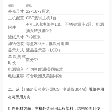
项目
规格
外壳尺寸
22×16×7厘米
主机配置
CST测试主机1台
有机玻璃块组件1套、不锈钢漏斗2只、电源
附件
插头转换器1个
滤纸尺寸
7×9厘米
滤纸包装
每盒200张，批次可追溯
显示方式
液晶显示器（LCD）
单次测试
数分钟
时长
电源输入
可切换欧洲/美国标准
电磁兼容
符合欧洲及美国标准
二、从【
Triton实验室污泥CST测试仪304M
】看组件用
材与应用方向
组件用材方面，主机外壳采用工程塑料，结构坚固且便于