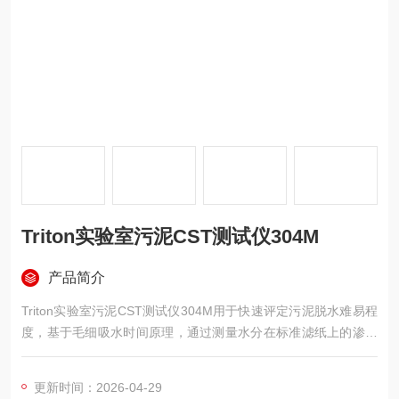
Triton实验室污泥CST测试仪304M
产品简介
Triton实验室污泥CST测试仪304M用于快速评定污泥脱水难易程
度，基于毛细吸水时间原理，通过测量水分在标准滤纸上的渗透
速率判断污泥可过滤性及絮凝剂投加量。主机尺寸22×16×7厘
米，配备液晶显示屏与不锈钢漏斗，适用于污水处理及脱水设备
更新时间：2026-04-29
工艺测试。