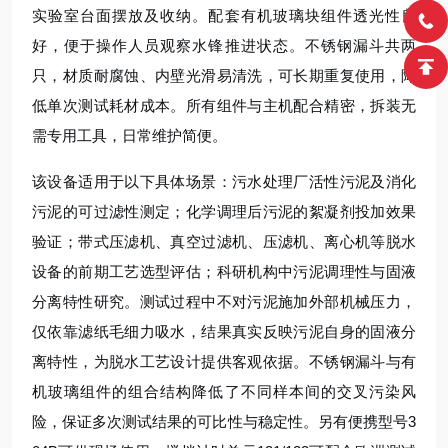
实验室台面摆放及收纳。配套有机玻璃块组件透光性良
好，便于操作人员观察水锋推进状态。不锈钢漏斗共两
只，材质耐腐蚀、内壁光滑易清洗，可长期重复使用，降
低单次测试耗材成本。所有组件与主机配合精密，拆装无
需专用工具，日常维护简便。
该设备适用于以下具体场景：污水处理厂活性污泥及消化
污泥的可过滤性测定；化学调理后污泥的絮凝剂投加效果
验证；带式压滤机、真空过滤机、压滤机、离心机等脱水
设备的前期工艺选型评估；科研机构中污泥调理性与固液
分离特性研究。测试过程中不对污泥施加外部机械压力，
仅依靠滤纸毛细力吸水，结果真实反映污泥自身的固液分
离特性，为脱水工艺设计提供客观依据。不锈钢漏斗与有
机玻璃组件的组合结构降低了不同样本间的交叉污染风
险，保证多次测试结果的可比性与稳定性。另有便携型号3