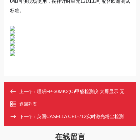
04B可供现场使用，搅拌计时单元131/133可配合欧洲测试
标准。
理研FP-30MK2(C)甲醛检测仪 大屏显示 无需预热 室内甲醛CH2O测定仪
上一个：
返回列表
英国CASELLA CEL-712实时激光粉尘检测仪0.01-250g/m3 气溶胶测定仪
下一个：
在线留言