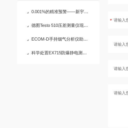
0.001%的精准预警——新宇宙COSMOS铁粉浓度计SDM-72守护齿轮箱健康
德图Testo 510压差测量仪现场测量操作与误差控制
ECOM-D手持烟气分析仪助力工业排放精准检测
科学处置EX715防爆静电测试仪故障可有效保障检测工作正常开展