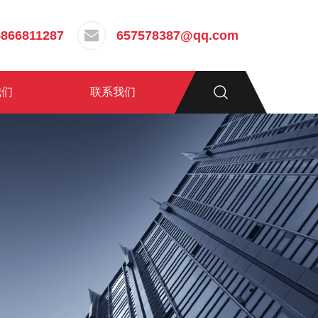
5866811287
657578387@qq.com
我们
联系我们