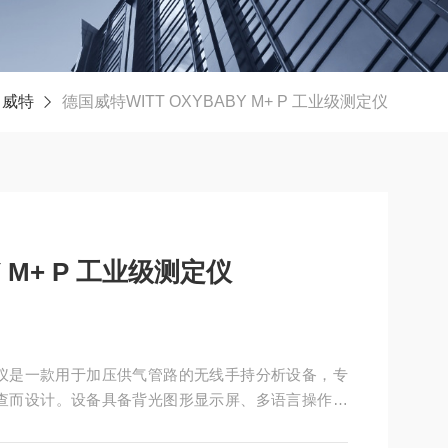
威特
德国威特WITT OXYBABY M+ P 工业级测定仪
Y M+ P 工业级测定仪
业级测定仪是一款用于加压供气管路的无线手持分析设备，专
速核查而设计。设备具备背光图形显示屏、多语言操作界
。外壳易清洁，支持单手操作，并可通过USB端口完