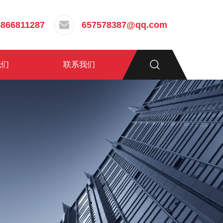
5866811287
657578387@qq.com
我们
联系我们