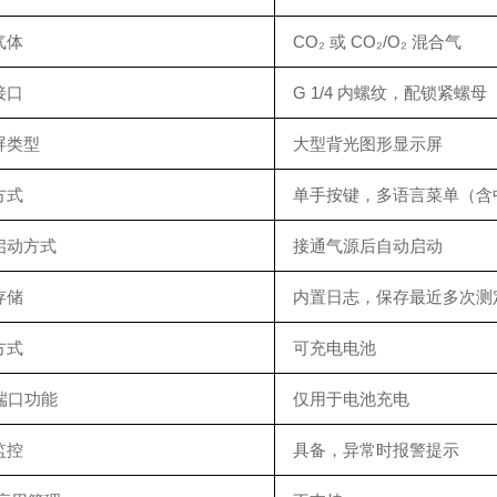
气体
CO₂ 或 CO₂/O₂ 混合气
接口
G 1/4 内螺纹，配锁紧螺母
屏类型
大型背光图形显示屏
方式
单手按键，多语言菜单（含
启动方式
接通气源后自动启动
存储
内置日志，保存最近多次测
方式
可充电电池
端口功能
仅用于电池充电
监控
具备，异常时报警提示