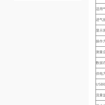
适用
进气
显示
操作
测量
数据
供电
USB
流量