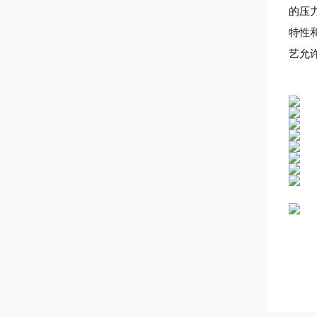
的压
特性
艺允