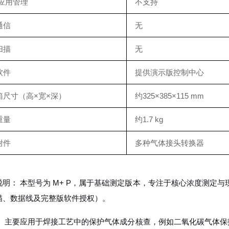
/应用管理
不支持
通信
无
扫描
无
软件
提供演示版控制中心
箱尺寸（高×宽×深）
约325×385×115 mm
重量
约1.7 kg
附件
多种气体接头转换器
说明：
本型号为 M+ P，属于基础测定版本，专注于核心浓度测定与
描、数据线及完整版软件授权）。
：
主要应用于焊接工艺中的保护气体成分核查，例如二氧化碳气体保