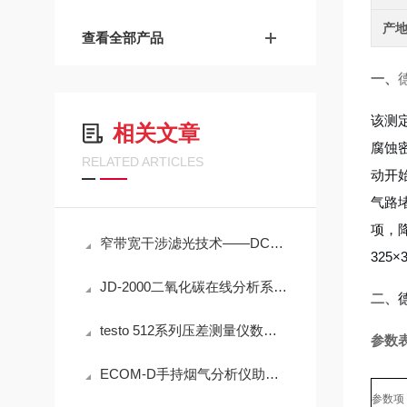
产
查看全部产品
一、
该测
相关文章
腐蚀
RELATED ARTICLES
动开
气路
项，
窄带宽干涉滤光技术——DC1500-UDV高精度脱模剂浓度检测的光学核心
325
JD-2000二氧化碳在线分析系统技术详解
二、
testo 512系列压差测量仪数字通信与数据管理技术架构
参数
ECOM-D手持烟气分析仪助力工业排放精准检测
参数项