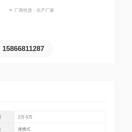
头选件，适合在工业现场进行便携、准确的气体成分
厂商性质：生产厂家
15866811287
间
2万-5万
类
便携式