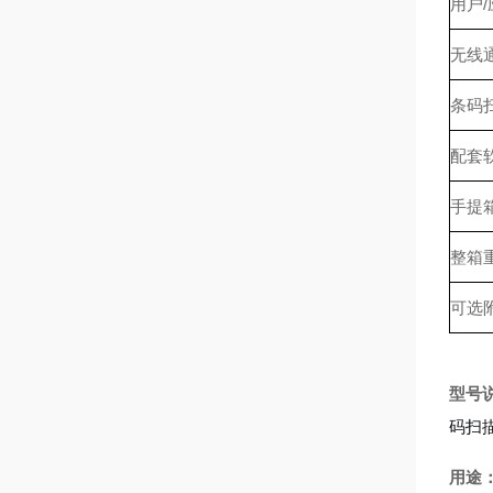
用户
无线
条码
配套
手提
整箱
可选
型号
码扫
用途