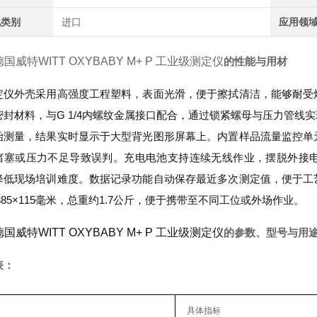
地类别
进口
应用领
德国威特WITT OXYBABY M+ P 工业级测定仪
的性能与用材
定仪外壳采用高强度工程塑料，表面光滑，便于擦拭清洁，能够耐受
密封材料，与G 1/4内螺纹金属接口配合，通过锁紧螺母与压力管线
始测量，结果实时显示于大型背光图形屏幕上。内置样品流量监控单
堵塞或压力不足导致误判。充电电池支持连续无线作业，摆脱外接
降低现场培训难度。数据记录功能自动保存最近多次测定值，便于工
×385×115毫米，总重约1.7公斤，便于携带至不同工位或外场作业。
德国威特WITT OXYBABY M+ P 工业级测定仪
的参数、型号与用
表：
具体指标