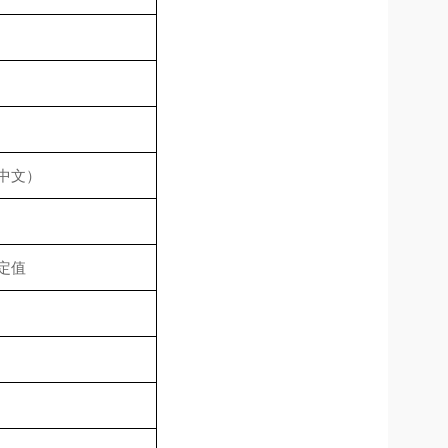
中文）
定值