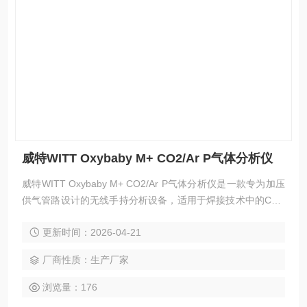
威特WITT Oxybaby M+ CO2/Ar P气体分析仪
威特WITT Oxybaby M+ CO2/Ar P气体分析仪是一款专为加压
供气管路设计的无线手持分析设备，适用于焊接技术中的CO₂/
Ar混合气体浓度核查。仪器配备大型背光图形显示屏与多语言
更新时间：2026-04-21
菜单，支持单手操作。内置可充电电池与样品流量监控报警功
能，集成基础数据记录能力，可通过USB端口完成充电。外壳
厂商性质：生产厂家
光滑易清洁，适配多种接头选件，满足现场快速、准确的气体
成分测定需求。
浏览量：176