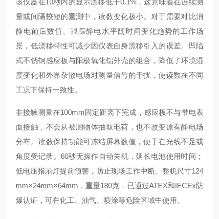
该仪器在10秒内的显示漂移低于0.1%，这意味着在连续测
量或间隔较短的重测中，读数变化极小。对于需要对比消
静电前后数值、跟踪静电水平随时间变化趋势的工作场
景，低漂移特性可减少因仪表自身漂移引入的误差。凹陷
式不锈钢感应板与阳极氧化铝外壳的组合，降低了环境湿
度变化和外界杂散电场对测量信号的干扰，使读数在不同
工况下保持一致性。
非接触测量在100mm固定距离下完成，感应板不与带电表
面接触，不会从被测物体抽取电荷，也不改变原有静电场
分布。读数保持功能可冻结屏幕数值，便于在光线不足或
角度受记录。60秒无操作自动关机，延长电池使用时间；
低电压指示灯提前预警，防止现场工作中断。整机尺寸124
mm×24mm×64mm，重量180克，已通过ATEX和IECEx防
爆认证，可在化工、油气、喷涂等危险区域中使用。