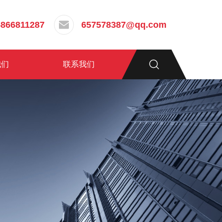
5866811287
657578387@qq.com
我们
联系我们