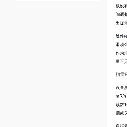
板设有
间调
出提示
硬件
滑动
作为
量不
柯雷
设备测
mR/
读数
启或
数据