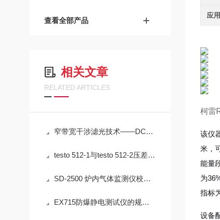
应
查看全部产品
相关文章
RELATED ARTICLES
柯雷
窄带宽干涉滤光技术——DC1500-UDV高精度脱模剂浓度检测的光学核心
该仪
米，可
testo 512-1与testo 512-2压差测量仪在通风系统中的应用技术分析
能量段
为36
SD-2500 炉内气体监测仪校准方法详解
指标为
EX715防爆静电测试仪的规范定期维护保养方法分享
设备