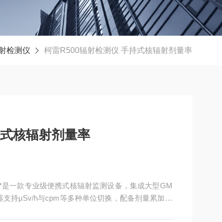
射检测仪
柯雷R500辐射检测仪 手持式核辐射剂量率
持式核辐射剂量率
率**是一款专业级便携式核辐射监测设备，集成大型GM
支持μSv/h与cpm等多种单位切换，配备剂量累加与
adiationScanner软件可实现实时远程监控与数