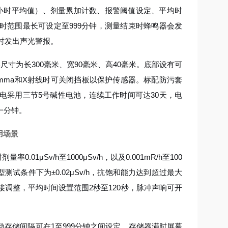
h及24小时平均值）、剂量累加计数、报警阈值设定、平均时
时范围最长可设定至999分钟，测量结束时蜂鸣器会发
时同时发出声光警报。
寸为长300毫米、宽90毫米、高40毫米。底部设有可
Gamma和X射线时可关闭挡板以保护传感器。标配防污套
电采用三节5号碱性电池，连续工作时间可达30天，电
一分钟。
用场景
01μSv/h至1000μSv/h，以及0.001mR/h至100
典型测试条件下为±0.02μSv/h，抗饱和能力达到超过最大
接调整，平均时间设置范围2秒至120秒，脉冲声响可开
存储间隔可在1至999分钟之间设定。存储器满时屏幕