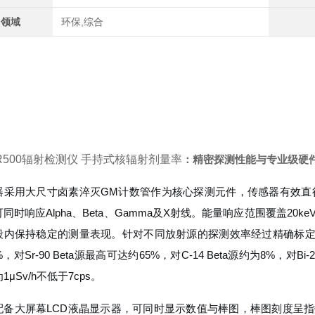
用领域
环保,综合
R500辐射检测仪 手持式核辐射剂量率
：精密探测性能与专业级硬
器采用大尺寸卤素淬灭GM计数管作为核心探测元件，传感器有效直径为
同时响应Alpha、Beta、Gamma及X射线。能量响应范围覆盖20
内保持稳定的测量表现。针对不同放射源的探测效率经过精确标定：对Pu239
%，对Sr-90 Beta源最高可达约65%，对C-14 Beta源约为8%，对Bi
1μSv/h不低于7cps。
配备大屏幕LCD液晶显示器，可同时显示数值与棒图，棒图刻度呈指数分