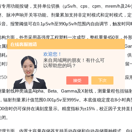
专用功能按键，支持单位切换（μSv/h、cps、cpm、mrem/
整、脉冲声响开关等功能。剂量累加支持非定时模式和定时模式，定
音。报警阈值可在0.1μSv/h至990μSv/h范围内自由调节，触发
结构方面，外壳采用高强度工程塑料一次成型，整机重量450克，外形尺
金属挡板，检测Alpha和Beta射线时需打开挡板露出传感器，检测
欢迎您！
消耗品，可在接触污染物体后直接更换，避免设备本体受到污染。供
来自局域网的朋友！有什么可
足时屏幕电池图标会闪烁提示，更换电池时内部存储数据可持续保留
以帮助您的吗？
R500辐射检测仪 手持式核辐射剂量率
：完整技术参数与多元化应
量射线种类涵盖Alpha、Beta、Gamma及X射线，测量量程包括辐射剂量率0.
h，辐射剂量累计值范围0.001μSv至999Sv。本底值稳定度在8小时
100倍时仍可保持在满刻度显示。精度指标为±15%，校正因子支持直
关闭。
管理方面，内置大容量存储器支持手动存储和自动存储两种模式，自动