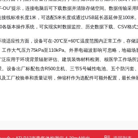
“F-OU"提示，连接电脑后可下载数据并清除存储空间。数据传输采
接线标准长度1米，可选配5米长度或通过USB延长器延伸至100米。配套Radia
s 10各版本操作系统，可实现实时数据监控、历史数据下载、CSV
境适应性方面，设备可在-20℃至+60℃温度范围内正常工作，存储温
工作大气压力75kPa至110kPa。外界电磁波影响可忽略，地磁场影响为
广泛应用于环境背景辐射评估、建筑装饰材料检测、核医学工作场所
景。设备出厂标配包含R500主机、三节5号碱性电池、五个防污套、
以及工厂校验单和质量证明，伸缩杆作为选配件可额外配置，最长伸展