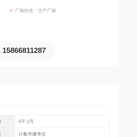
领域。
厂商性质：生产厂家
15866811287
间
5千-1万
类
计量/剂量率仪