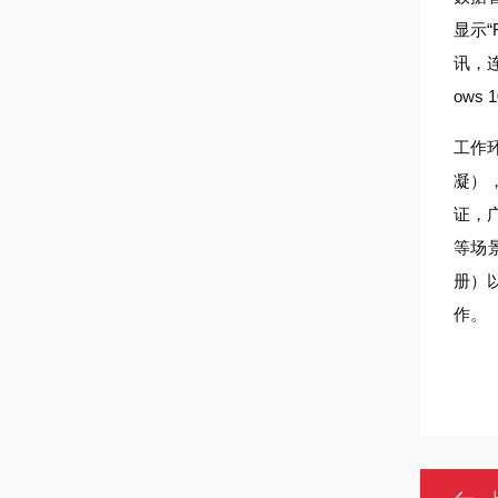
显示
讯，连
ow
工作环
凝），
证，
等场
册）
作。