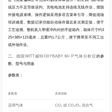
或压力不足导致误判。充电电池支持连续无线作业，摆脱
外接电源束缚。操作逻辑采用多语言菜单引导，降低现场
培训难度。数据记录功能自动保存最近多次测定值，便于
工艺追溯。整机装入带缓冲内衬的手提箱内，箱体尺寸约3
25×385×115毫米，总重约1.7公斤，便于携带至不同工位
或外场作业。
二、
德国WITT威特OXYBABY M+ P气体分析仪
的参
数、型号与用途
参数表：
参数项
具体指标
适用气体
CO₂ 或 CO₂/O₂ 混合气