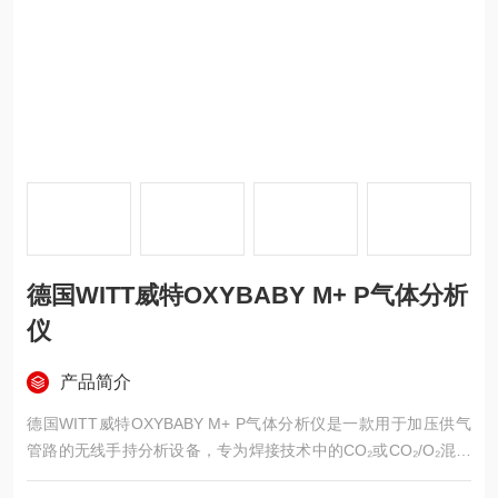
德国WITT威特OXYBABY M+ P气体分析
仪
产品简介
德国WITT威特OXYBABY M+ P气体分析仪是一款用于加压供气
管路的无线手持分析设备，专为焊接技术中的CO₂或CO₂/O₂混合
气体浓度核查而设计。仪器配备大型背光图形显示屏与多语言菜