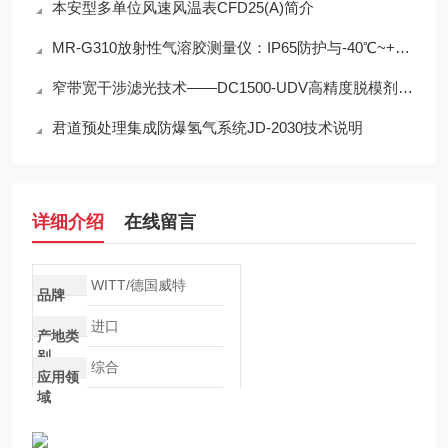
本安型多单位风速风温表CFD25(A)简介
MR-G310放射性气溶胶测量仪：IP65防护与-40℃~+50℃宽温工作能力
窄带宽干涉滤光技术——DC1500-UDV高精度脱模剂浓度检测的光学核心
君道预处理集成防爆氢气系统JD-2030技术说明
详细介绍
在线留言
WITT/德国威特
品牌
进口
产地类
别
综合
应用领
域