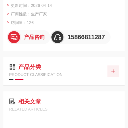
单，支持单手操作。内置可充电电池与样品流量监控报警功能，
更新时间：2026-04-14
集成基础数据记录能力，可通过USB端口完成充电。外壳光滑易
厂商性质：生产厂家
清洁，适配多种接头选件，满足现场快速、准确的气体成分测定
需求。
访问量：126
15866811287
产品咨询
产品分类
PRODUCT CLASSIFICATION
相关文章
RELATED ARTICLES