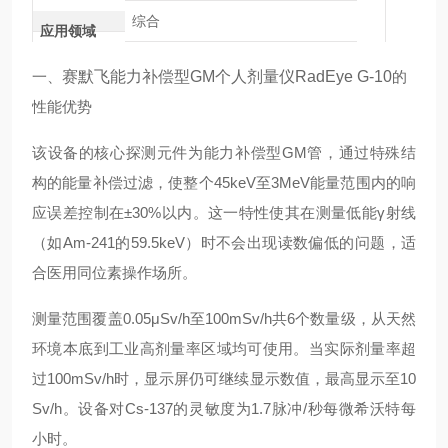
综合
应用领域
一、
赛默飞能力补偿型GM个人剂量仪RadEye G-10
的
性能优势
该设备的核心探测元件为能力补偿型GM管，通过特殊结
构的能量补偿过滤，使整个45keV至3MeV能量范围内的响
应误差控制在±30%以内。这一特性使其在测量低能γ射线
（如Am-241的59.5keV）时不会出现读数偏低的问题，适
合医用同位素操作场所。
测量范围覆盖0.05μSv/h至100mSv/h共6个数量级，从天然
环境本底到工业高剂量率区域均可使用。当实际剂量率超
过100mSv/h时，显示屏仍可继续显示数值，最高显示至10
Sv/h。设备对Cs-137的灵敏度为1.7脉冲/秒每微希沃特每
小时。