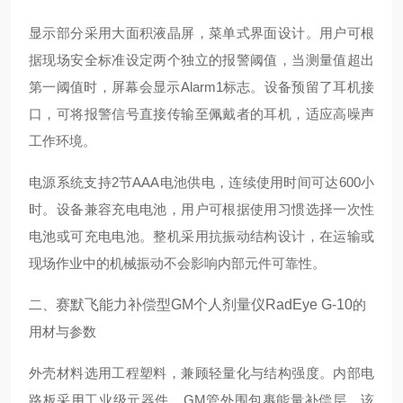
显示部分采用大面积液晶屏，菜单式界面设计。用户可根
据现场安全标准设定两个独立的报警阈值，当测量值超出
第一阈值时，屏幕会显示Alarm1标志。设备预留了耳机接
口，可将报警信号直接传输至佩戴者的耳机，适应高噪声
工作环境。
电源系统支持2节AAA电池供电，连续使用时间可达600小
时。设备兼容充电电池，用户可根据使用习惯选择一次性
电池或可充电电池。整机采用抗振动结构设计，在运输或
现场作业中的机械振动不会影响内部元件可靠性。
二、
赛默飞能力补偿型GM个人剂量仪RadEye G-10
的
用材与参数
外壳材料选用工程塑料，兼顾轻量化与结构强度。内部电
路板采用工业级元器件，GM管外围包裹能量补偿层，该