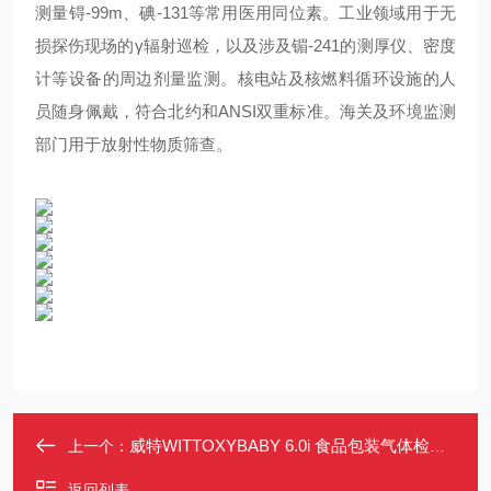
测量锝-99m、碘-131等常用医用同位素。工业领域用于无
损探伤现场的γ辐射巡检，以及涉及镅-241的测厚仪、密度
计等设备的周边剂量监测。核电站及核燃料循环设施的人
员随身佩戴，符合北约和ANSI双重标准。海关及环境监测
部门用于放射性物质筛查。
威特WITTOXYBABY 6.0i 食品包装气体检测仪
上一个：
返回列表