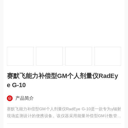
赛默飞能力补偿型GM个人剂量仪RadEy
e G-10
产品简介
赛默飞能力补偿型GM个人剂量仪RadEye G-10是一款专为γ辐射
现场监测设计的便携设备。该仪器采用能量补偿型GM计数管，
在45keV至3MeV范围内保持平坦响应，可测量从环境本底至100