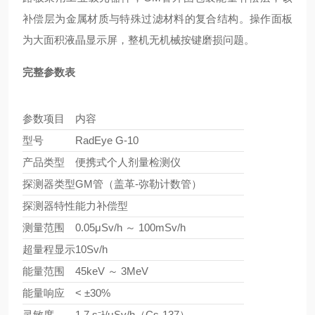
补偿层为金属材质与特殊过滤材料的复合结构。操作面板
为大面积液晶显示屏，整机无机械按键磨损问题。
完整参数表
参数项目
内容
型号
RadEye G-10
产品类型
便携式个人剂量检测仪
探测器类型
GM管（盖革-弥勒计数管）
探测器特性
能力补偿型
测量范围
0.05μSv/h ～ 100mSv/h
超量程显示
10Sv/h
能量范围
45keV ～ 3MeV
能量响应
< ±30%
灵敏度
1.7 s⁻¹/μSv/h（Cs-137）