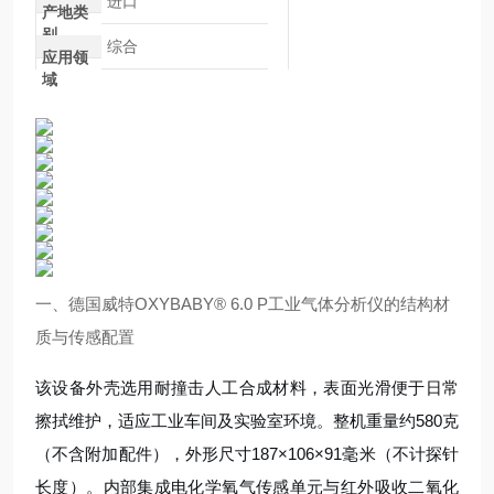
进口
产地类
别
综合
应用领
域
一、德国威特OXYBABY® 6.0 P工业气体分析仪的结构材
质与传感配置
该设备外壳选用耐撞击人工合成材料，表面光滑便于日常
擦拭维护，适应工业车间及实验室环境。整机重量约580克
（不含附加配件），外形尺寸187×106×91毫米（不计探针
长度）。内部集成电化学氧气传感单元与红外吸收二氧化