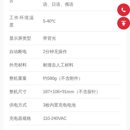
言
语、日语、俄语
工作环境温
5-40℃
度
显示屏类型
带背光
自动断电
2分钟无操作
外壳材料
耐撞击人工材料
整机重量
约580g（不含附件）
整机尺寸
187×106×91mm（不含探针）
供电方式
3枚内置充电电池
充电器规格
110-240VAC