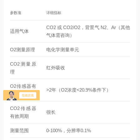
参数项
详细指标
CO2 或 CO2/O2，背景气 N2、Ar（其他
适用气体
气体需咨询）
O2测量原理
电化学测量单元
CO2测量原
红外吸收
理
O2传感器有
>2年（O2浓度<20.9%条件下）
效周期
CO2传感器
很长
有效周期
测量范围
0-100%，分辨率0.1%