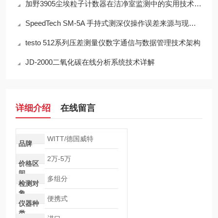
加野3905尘埃粒子计数器在洁净室监测中的实用技术解析
SpeedTech SM-5A 手持式测深仪操作误差来源与现场应用技术规范
testo 512系列压差测量仪数字通信与数据管理技术架构
JD-2000二氧化碳在线分析系统技术详解
详细介绍
在线留言
WITT/德国威特
品牌
2万-5万
价格区
间
多组分
检测对
象
便携式
仪器种
类