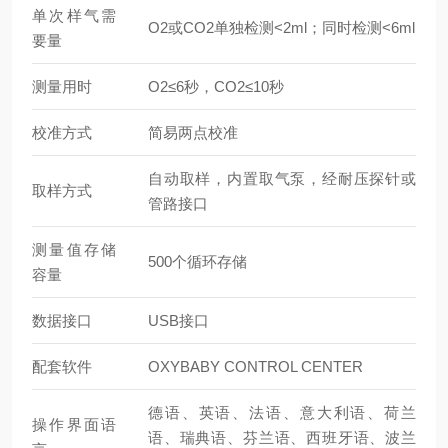
单次样气需
O2或CO2单独检测<2ml；同时检测<6ml
要量
测量用时
O2≤6秒，CO2≤10秒
校准方式
简易两点校准
自动取样，内置取气泵，经耐压探针或
取样方式
管路接口
测量值存储
500个循环存储
容量
数据接口
USB接口
配套软件
OXYBABY CONTROL CENTER
德语、英语、法语、意大利语、荷兰
操作界面语
语、瑞典语、芬兰语、西班牙语、波兰