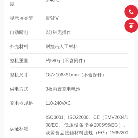
度
显示屏类型
带背光
自动断电
2分钟无操作
外壳材料
耐撞击人工材料
整机重量
约580g（不含附件）
整机尺寸
187×106×91mm（不含探针）
供电方式
3枚内置充电电池
充电器规格
110-240VAC
ISO9001、ISO22000、CE（EMV2004/1
08/EG、低压设备指令2006/95/EG）、
认证标准
欧盟食品接触材料法规（EG）1935/200