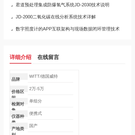
君道预处理集成防爆氢气系统JD-2030技术说明
JD-2000二氧化碳在线分析系统技术详解
数字照度计的APP互联架构与现场数据闭环管理技术
详细介绍
在线留言
WITT/德国威特
品牌
2万-5万
价格区
间
单组分
检测对
象
便携式
仪器种
类
国产
产地类
别