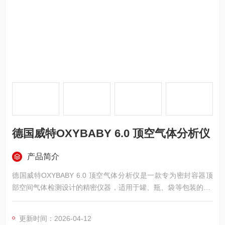
德国威特OXYBABY 6.0 顶空气体分析仪
产品简介
德国威特OXYBABY 6.0 顶空气体分析仪是一款专为密封容器顶
部空间气体检测设计的精密仪器，适用于罐、瓶、袋等包装的O2
或CO2浓度分析。该设备采用电化学与红外吸收双传感技术，仅
需微量样气即可完成快速测量。内置取气泵、500组数据存储及
更新时间：2026-04-12
探针堵塞报警功能，配备背光显示屏与USB接口，机身轻巧便