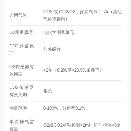
CO2 或 CO2/O2，背景气 N2、Ar（其他
适用气体
气体需咨询）
O2测量原理
电化学测量单元
CO2测量原
红外吸收
理
O2传感器有
>2年（O2浓度<20.9%条件下）
效周期
CO2传感器
很长
有效周期
测量范围
0-100%，分辨率0.1%
单次样气需
O2或CO2单独检测<2ml；同时检测<6ml
要量