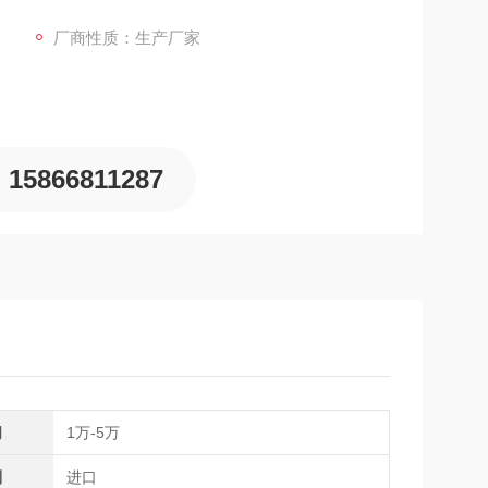
体预处理模块与自动冷凝水排放系统，可显著降低烟
图形显
厂商性质：生产厂家
15866811287
间
1万-5万
别
进口