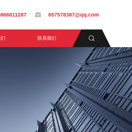
5866811287
657578387@qq.com
我们
联系我们