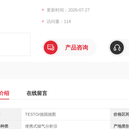
6个气体传感器同步工作，配合内置帕尔贴气
气中水分对测量精度的干扰。手操器配备彩色
更新时间：2026-07-27
访问量：114
产品咨询
介绍
在线留言
牌
TESTO/德国德图
价格区
器种类
便携式烟气分析仪
产地类