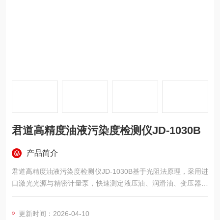
君道高精度油液污染度检测仪JD-1030B
产品简介
君道高精度油液污染度检测仪JD-1030B基于光阻法原理，采用进
口激光光源与精密计量泵，快速测定液压油、润滑油、变压器油
等油品中的颗粒污染度。支持瓶式取样与在线检测双模式，内置
多种污染度标准，配备液晶屏、触键操作、内置打印机及蓄电
更新时间：2026-04-10
池，适用于现场及实验室环境。