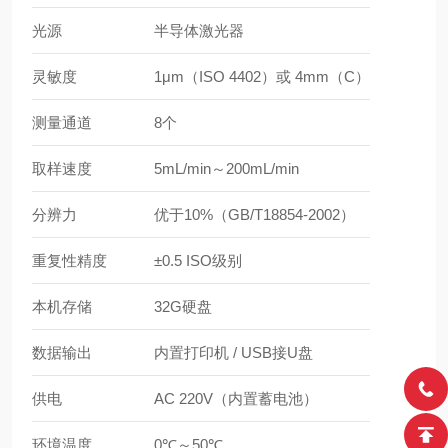
光源
半导体激光器
灵敏度
1μm（ISO 4402）或 4mm（C）
测量通道
8个
取样速度
5mL/min～200mL/min
分辨力
优于10%（GB/T18854-2002）
重复性精度
±0.5 ISO级别
本机存储
32G硬盘
数据输出
内置打印机 / USB接U盘
供电
AC 220V（内置蓄电池）
环境温度
0℃～50℃