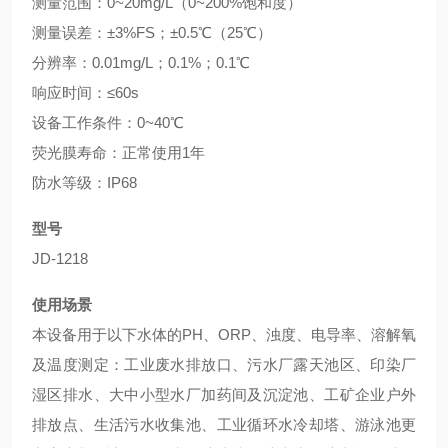
测量范围：0~20mg/L（0~200%饱和度）
测量误差：±3%FS；±0.5℃（25℃）
分辨率：0.01mg/L；0.1%；0.1℃
响应时间：≤60s
设备工作条件：0~40℃
荧光膜寿命：正常使用1年
防水等级：IP68
型号
JD-1218
使用场景
本设备用于以下水体的PH、ORP、浊度、电导率、溶解氧
及温度测定：工业废水排放口、污水厂露天池区、印染厂
湿区排水、大中小型水厂加药间及沉淀池、工矿企业户外
排放点、生活污水收集池、工业循环水冷却塔、游泳池更