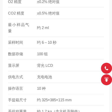
O2 精度
±0.2% 绝对值
CO2 精度
±0.5% 绝对值
最小样品气
约 2 ml
量
采样时间
约 6 – 10 秒
数据存储
100 组
显示屏
背光 LCD
供电方式
充电电池
操作语言
10 种
手提箱尺寸
约 325×385×115 mm
手提箱重量
约 1.7 kg（含主机及附件）