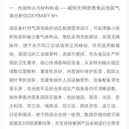
一、性能特点与材料构成——
威特无绳便携食品包装气
体分析仪OXYBABY M+
该设备针对气调包装的动态检测需求设计，可处理极小容
积包装和极少量气体样品。整机采用充电驱动，实现无绳
操作，便于在不同工位或场所之间移动。外壳选用耐腐
蚀、易清洁的工业级塑料，表面可擦拭，符合食品生产环
境的卫生要求。核心传感器响应迅速，从采样到输出稳定
读数仅需数秒，重复性良好。内置探针保护装置，既防止
探针弯折损坏，也避免操作人员误触受伤。设备配备背光
显示屏，在光线不足的仓库或生产线角落仍可清晰读数。
操作界面内置多国语言版本，包括德语、英语、法语、意
大利语、荷兰语、瑞典语、芬兰语、西班牙语、波兰语、
日语和俄语，便于跨国企业统一使用。数据存储功能可保
留最近100组测量结果，并支持按被测产品名称进行分类管