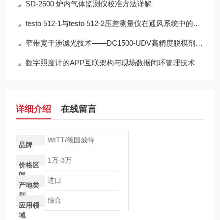
SD-2500 炉内气体监测仪校准方法详解
testo 512-1与testo 512-2压差测量仪在通风系统中的应用技术分析
窄带宽干涉滤光技术——DC1500-UDV高精度脱模剂浓度检测的光学核心
数字照度计的APP互联架构与现场数据闭环管理技术
详细介绍
在线留言
WITT/德国威特
品牌
1万-3万
价格区
间
进口
产地类
别
综合
应用领
域