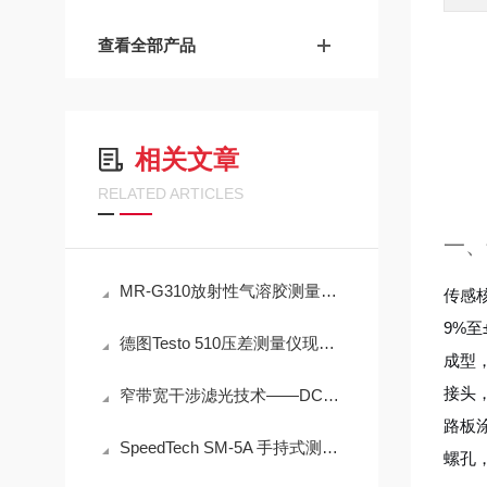
查看全部产品
相关文章
RELATED ARTICLES
一、
MR-G310放射性气溶胶测量仪：IP65防护与-40℃~+50℃宽温工作能力
传感核
9%
德图Testo 510压差测量仪现场测量操作与误差控制
成型
接头
窄带宽干涉滤光技术——DC1500-UDV高精度脱模剂浓度检测的光学核心
路板
SpeedTech SM-5A 手持式测深仪操作误差来源与现场应用技术规范
螺孔