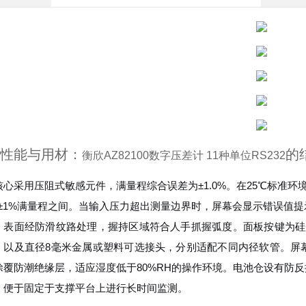
性能与用材：
的
衡欣AZ82100数字压差计 11种单位RS232
心采用压阻式敏感元件，满量程综合误差为±1.0%。在25℃标准环境
至±1%满量程之间。当输入压力超出测量边界时，屏幕会显示错误值
，表面经防滑纹路处理，握持区域符合人手抓握弧度。面板按键为硅
，以及直径8毫米金属或塑料可选接头，分别适配不同内径软管。屏
涂覆防潮绝缘层，适应湿度低于80%RH的操作环境。电池仓设有防
，便于固定于支撑平台上进行长时间监测。