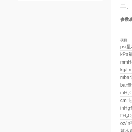
二、
参数
项目
psi
kP
mm
kg/
mba
bar
inH
cmH
inH
ftH
oz/
基本