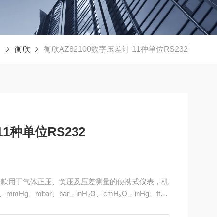
衡欣
衡欣AZ82100数字压差计 11种单位RS232
11种单位RS232
32是一款用于气体正压、负压及压差测量的便携式仪表，机
g、mbar、bar、inH₂O、cmH₂O、inHg、ftH₂
便于暗环境读数。设备响应时间为0.5秒，具备0~50℃温度