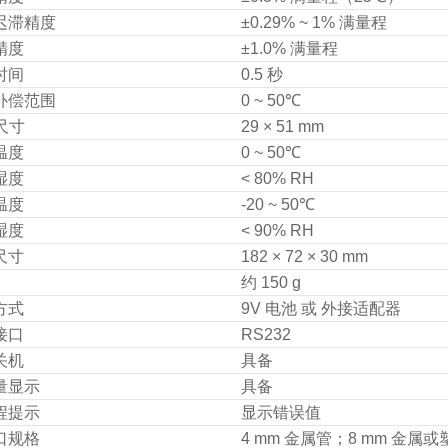
迟滞精度
±0.29% ~ 1% 满量程
精度
±1.0% 满量程
时间
0.5 秒
补偿范围
0 ~ 50℃
尺寸
29 × 51 mm
温度
0 ~ 50℃
湿度
< 80% RH
温度
-20 ~ 50℃
湿度
< 90% RH
尺寸
182 × 72 × 30 mm
约 150 g
方式
9V 电池 或 外接适配器
接口
RS232
关机
具备
量显示
具备
程提示
显示错误值
口规格
4 mm 金属管；8 mm 金属