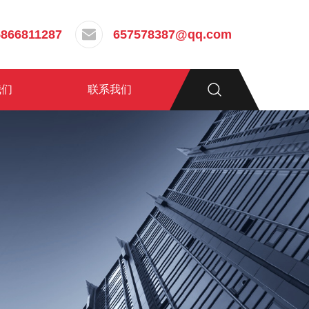
5866811287
657578387@qq.com
我们
联系我们