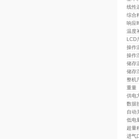
线性
综合
响应
温度
LCD
操作
操作
储存
储存
整机
重量
供电
数据
自动
低电
超量
进气