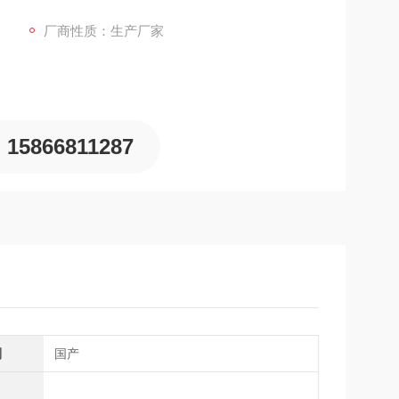
小值记录、数据保持及自动关机功能，尾
厂商性质：生产厂家
15866811287
别
国产