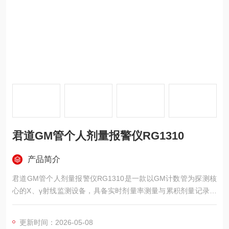
君道GM管个人剂量报警仪RG1310
产品简介
君道GM管个人剂量报警仪RG1310是一款以GM计数管为探测核
心的X、γ射线监测设备，具备实时剂量率测量与累积剂量记录功
能，支持声音、闪光、振动三种报警方式任意组合，操作简便可
靠。
更新时间：2026-05-08