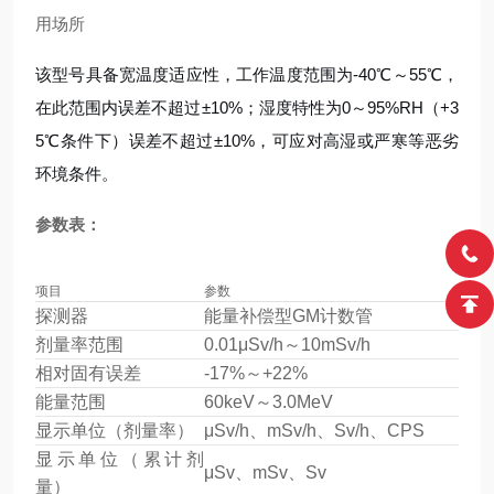
用场所
该型号具备宽温度适应性，工作温度范围为-40℃～55℃，
在此范围内误差不超过±10%；湿度特性为0～95%RH（+3
5℃条件下）误差不超过±10%，可应对高湿或严寒等恶劣
环境条件。
参数表：
项目
参数
探测器
能量补偿型GM计数管
剂量率范围
0.01μSv/h～10mSv/h
相对固有误差
-17%～+22%
能量范围
60keV～3.0MeV
显示单位（剂量率）
μSv/h、mSv/h、Sv/h、CPS
显示单位（累计剂
μSv、mSv、Sv
量）