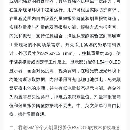
成功能强劲的微处理器，具备较强的抗电磁干扰能力，可
在复杂现场环境中稳定运行。用户可根据实际防护需求，
在量程范围内自由设置剂量率报警阈值和剂量报警阈值，
实现剂量率与剂量的双重报警功能。报警方式包括声音、
闪光和振动，支持任意组合，满足从安静实验室到高噪声
工业现场的不同场景需求。外壳采用紧凑的矩形结构设
计，外形尺寸为92×59×13（mm），整机重量约93g，便
于随身携带或固定于工作服上。显示部分配备1.54寸OLED
显示器，画面对比度高、视角宽阔，在暗光或强光环境下
均能清晰读取数据。内部采用可充电锂电池供电，免去频
繁更换电池的步骤，并带有低电量状态提示功能。存储器
为内置非易失性类型，掉电后累积剂量值、剂量率报警阈
值和剂量报警阈值数据均不丢失。中、英文菜单可自由切
换，操作界面直观。
二、
君道GM管个人剂量报警仪RG1310
的技术参数与适