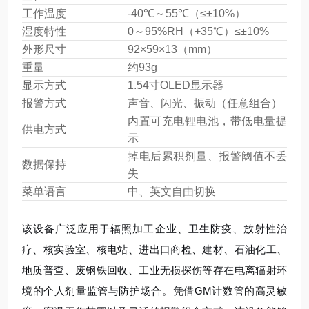
工作温度
-40℃～55℃（≤±10%）
湿度特性
0～95%RH（+35℃）≤±10%
外形尺寸
92×59×13（mm）
重量
约93g
显示方式
1.54寸OLED显示器
报警方式
声音、闪光、振动（任意组合）
内置可充电锂电池，带低电量提
供电方式
示
掉电后累积剂量、报警阈值不丢
数据保持
失
菜单语言
中、英文自由切换
该设备广泛应用于辐照加工企业、卫生防疫、放射性治
疗、核实验室、核电站、进出口商检、建材、石油化工、
地质普查、废钢铁回收、工业无损探伤等存在电离辐射环
境的个人剂量监管与防护场合。凭借GM计数管的高灵敏