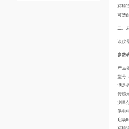
环境适
可选
二、
该仪
参数
产品
型号：
满足标
传感元
测量范
供电电
启动时
环境温