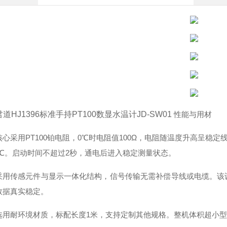
君道HJ1396标准手持PT100数显水温计JD-SW01
性能与用材
心采用PT100铂电阻，0℃时电阻值100Ω，电阻随温度升高呈稳定
.1℃。启动时间不超过2秒，通电后进入稳定测量状态。
采用传感元件与显示一体化结构，信号传输无需补偿导线或电缆。该
数据真实稳定。
选用耐环境材质，标配长度1米，支持定制其他规格。整机体积超小