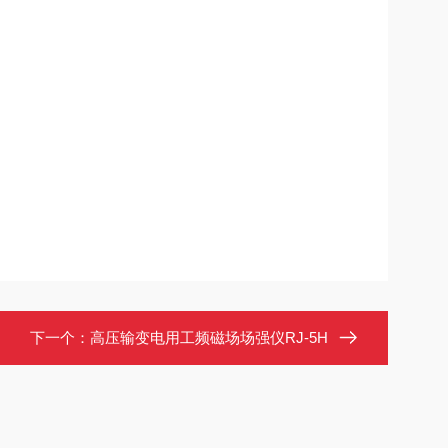
下一个：
高压输变电用工频磁场场强仪RJ-5H