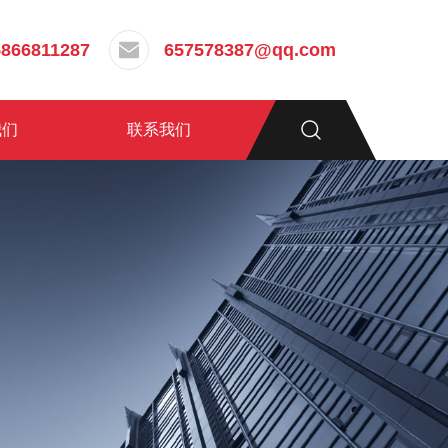
5866811287
657578387@qq.com
我们
联系我们