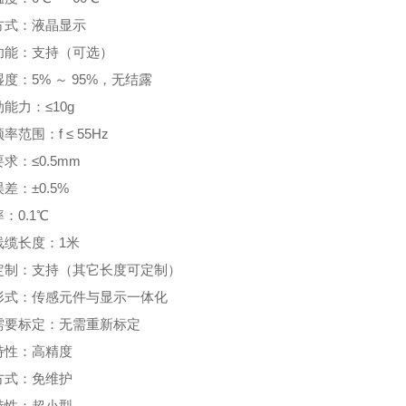
方式：液晶显示
功能：支持（可选）
度：5% ～ 95%，无结露
能力：≤10g
率范围：f ≤ 55Hz
求：≤0.5mm
差：±0.5%
：0.1℃
线缆长度：1米
定制：支持（其它长度可定制）
形式：传感元件与显示一体化
需要标定：无需重新标定
特性：高精度
方式：免维护
特性：超小型