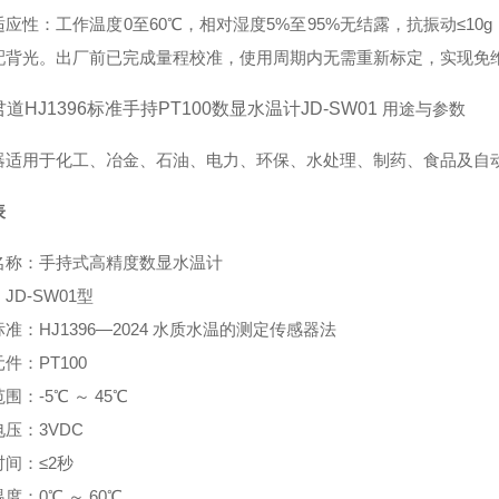
应性：工作温度0至60℃，相对湿度5%至95%无结露，抗振动≤10g（
配背光。出厂前已完成量程校准，使用周期内无需重新标定，实现免
君道HJ1396标准手持PT100数显水温计JD-SW01
用途与参数
器适用于化工、冶金、石油、电力、环保、水处理、制药、食品及自
表
名称：手持式高精度数显水温计
JD-SW01型
准：HJ1396—2024 水质水温的测定传感器法
件：PT100
围：-5℃ ～ 45℃
压：3VDC
间：≤2秒
度：0℃ ～ 60℃