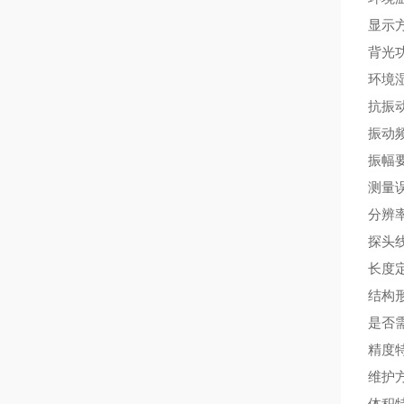
显示
背光
环境湿
抗振动
振动频
振幅要
测量误
分辨率
探头
长度
结构
是否
精度
维护
体积