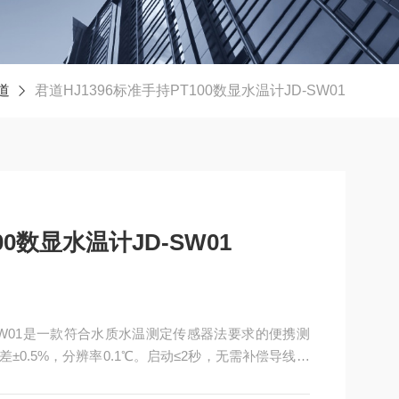
道
君道HJ1396标准手持PT100数显水温计JD-SW01
00数显水温计JD-SW01
D-SW01是一款符合水质水温测定传感器法要求的便携测
±0.5%，分辨率0.1℃。启动≤2秒，无需补偿导线，