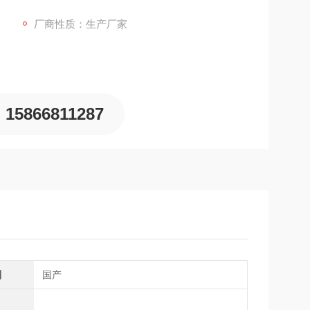
厂商性质：生产厂家
15866811287
别
国产