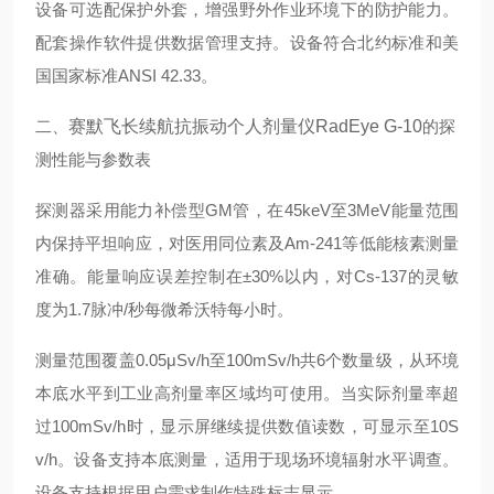
设备可选配保护外套，增强野外作业环境下的防护能力。
配套操作软件提供数据管理支持。设备符合北约标准和美
国国家标准ANSI 42.33。
二、
赛默飞长续航抗振动个人剂量仪RadEye G-10
的探
测性能与参数表
探测器采用能力补偿型GM管，在45keV至3MeV能量范围
内保持平坦响应，对医用同位素及Am-241等低能核素测量
准确。能量响应误差控制在±30%以内，对Cs-137的灵敏
度为1.7脉冲/秒每微希沃特每小时。
测量范围覆盖0.05μSv/h至100mSv/h共6个数量级，从环境
本底水平到工业高剂量率区域均可使用。当实际剂量率超
过100mSv/h时，显示屏继续提供数值读数，可显示至10S
v/h。设备支持本底测量，适用于现场环境辐射水平调查。
设备支持根据用户需求制作特殊标志显示。