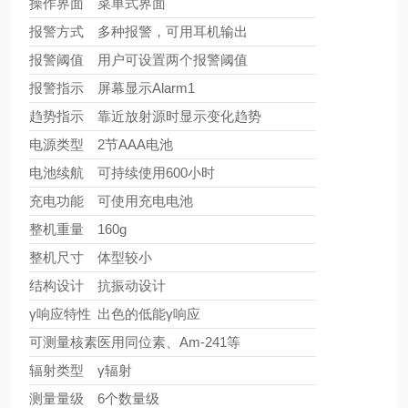
操作界面
菜单式界面
报警方式
多种报警，可用耳机输出
报警阈值
用户可设置两个报警阈值
报警指示
屏幕显示Alarm1
趋势指示
靠近放射源时显示变化趋势
电源类型
2节AAA电池
电池续航
可持续使用600小时
充电功能
可使用充电电池
整机重量
160g
整机尺寸
体型较小
结构设计
抗振动设计
γ响应特性
出色的低能γ响应
可测量核素
医用同位素、Am-241等
辐射类型
γ辐射
测量量级
6个数量级