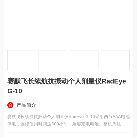
赛默飞长续航抗振动个人剂量仪RadEye
G-10
产品简介
赛默飞长续航抗振动个人剂量仪RadEye G-10采用两节AAA电池
供电，连续使用时间达600小时，兼容充电电池。整机为抗振动
结构设计，适应运输颠簸及现场作业环境。探测器为能力补偿型