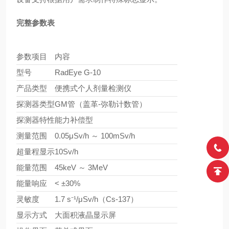
完整参数表
参数项目
内容
型号
RadEye G-10
产品类型
便携式个人剂量检测仪
探测器类型
GM管（盖革-弥勒计数管）
探测器特性
能力补偿型
测量范围
0.05μSv/h ～ 100mSv/h
超量程显示
10Sv/h
能量范围
45keV ～ 3MeV
能量响应
< ±30%
灵敏度
1.7 s⁻¹/μSv/h（Cs-137）
显示方式
大面积液晶显示屏