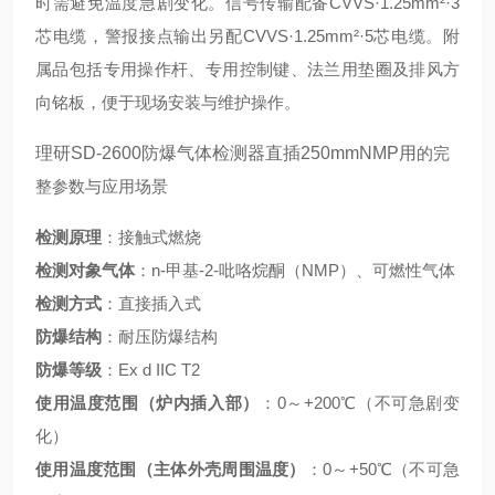
时需避免温度急剧变化。信号传输配备CVVS·1.25mm²·3
芯电缆，警报接点输出另配CVVS·1.25mm²·5芯电缆。附
属品包括专用操作杆、专用控制键、法兰用垫圈及排风方
向铭板，便于现场安装与维护操作。
理研SD-2600防爆气体检测器直插250mmNMP用
的完
整参数与应用场景
检测原理
：接触式燃烧
检测对象气体
：n-甲基-2-吡咯烷酮（NMP）、可燃性气体
检测方式
：直接插入式
防爆结构
：耐压防爆结构
防爆等级
：Ex d IIC T2
使用温度范围（炉内插入部）
：0～+200℃（不可急剧变
化）
使用温度范围（主体外壳周围温度）
：0～+50℃（不可急