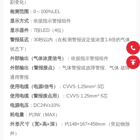
剧变化）
检测范围
：0～100%LEL
显示方式
：依据指示警报组件
显示器件
：7段LED（4位）
警报延迟
：30秒以内（在检测警报设定值浓度1.6倍的气体
状态下）
外部输出（气体浓度信号）
：依据指示警报组件
外部输出（警报接点）
：气体警报或故障警报、气体·故障
通用警报
使用电缆（电源/信号）
：CVVS·1.25mm²·3芯
使用电缆（警报接点用）
：CVVS·1.25mm²·5芯
电源电压
：DC24V±10%
耗电量
：约3W（MAX）
外形尺寸（宽×高×深）
：约148×167×458mm（突起物除
外）