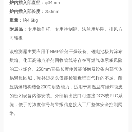
炉内插入部直径
：φ34mm
炉内插入部长度
：250mm
重量
：约4.6kg
附属品
：专用操作杆、专用控制键、法兰用垫圈、排风方
向铭板
该检测器主要应用于NMP溶剂干燥设备、锂电池极片涂布
烘箱、化工高沸点溶剂回收管线等存在可燃气体累积风险
的工业场合。250mm直插长度使其能够触及设备内部气体
易聚集区域，弥补短探头仅能检测近壁面气样的不足。耐
压防爆结构结合200℃耐热能力，适用于高温且有爆炸隐患
的密闭设备内部安装。外部输出接口可连接DCS或PLC系
统，便于将浓度信号与警报信息接入工厂整体安全控制网
络。