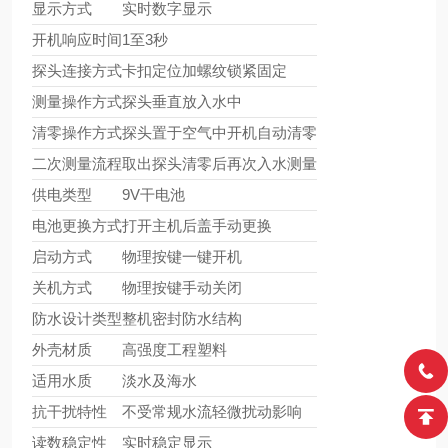
显示方式
实时数字显示
开机响应时间
1至3秒
探头连接方式
卡扣定位加螺纹锁紧固定
测量操作方式
探头垂直放入水中
清零操作方式
探头置于空气中开机自动清零
二次测量流程
取出探头清零后再次入水测量
供电类型
9V干电池
电池更换方式
打开主机后盖手动更换
启动方式
物理按键一键开机
关机方式
物理按键手动关闭
防水设计类型
整机密封防水结构
外壳材质
高强度工程塑料
适用水质
淡水及海水
抗干扰特性
不受常规水流轻微扰动影响
读数稳定性
实时稳定显示