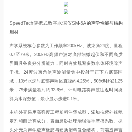
SpeedTech便携式数字水深仪SM-5A
的声学性能与结构
用材
声学系统核心参数为工作频率200kHz、波束角24度、量程
0.7至79米。200kHz高频声波对底部细微起伏和不同底质
界面具备良好分辨能力，同时有效规避多数水体环境噪声
干扰。24度波束角使声波能量集中投射于正下方底部区
域，10米水深时底部声照区直径约4.25米，50米时约21.25
米，79米满量程时约33.6米。计时电路将声波往返时间换
算为水深数值，最小显示步进0.1米。
主机外壳采用高强度工程塑料注塑成型，添加抗紫外线稳
定剂和耐盐雾成分，表面磨砂处理增强湿手摩擦系数。探
头外壳为声学透声橡胶与硬质塑料复合结构，前端透声窗