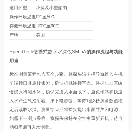
适用船型
小艇及小型船舶
操作环境温度
0℃至50℃
存储环境温度
-20℃至60℃
产地
美国
SpeedTech便携式数字水深仪SM-5A
的操作流程与功能
用途
标准测量流程包含五个步骤。将探头沿卡槽导轨推入主机
前端接口并旋转锁紧，确认机械连接牢固。将探头垂直缓
慢浸入待测水体，确保完没入水面以下，避免倾斜和快速
入水产生气泡附着。按下电源键，等待1至3秒屏幕数值稳
定后读取水深。测量结束后将探头提出水面并关闭电源。
如需下一测点采样，将探头保持在空气中重新开机，待自
动归零后再入水测量。