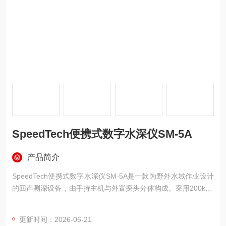
SpeedTech便携式数字水深仪SM-5A
产品简介
SpeedTech便携式数字水深仪SM-5A是一款为野外水域作业设计
的回声测深设备，由手持主机与外置探头分体构成。采用200kHz
声波频率，可测0.7至79米水深，读数精度0.1米，整机防水50
米。9V电池供电，开机3秒内显示数字水深。适用于小艇导航、
更新时间：2026-06-21
渔场探查及浅水数据采集。