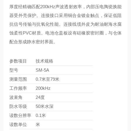
厚度经精确匹配200kHz声波透射效率，内部压电陶瓷换能
器受外壳保护。连接接口采用铜合金镀金触点，保证低阻
抗信号传输与抗氧化性能。连接线缆外皮为耐油耐海水腐
蚀柔性PVC材质。电池仓盖板设有硅橡胶密封圈，与仓体
配合形成静水密封界面。
参数项目
技术规格
型号
SM-5A
测量范围
0.7米至79米
工作频率
200kHz
波束角
24度
防水等级
50米水深
读数分辨率
0.1米
读数单位
米