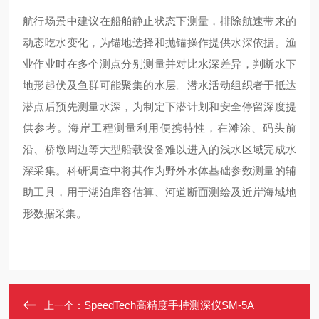
航行场景中建议在船舶静止状态下测量，排除航速带来的
动态吃水变化，为锚地选择和抛锚操作提供水深依据。渔
业作业时在多个测点分别测量并对比水深差异，判断水下
地形起伏及鱼群可能聚集的水层。潜水活动组织者于抵达
潜点后预先测量水深，为制定下潜计划和安全停留深度提
供参考。海岸工程测量利用便携特性，在滩涂、码头前
沿、桥墩周边等大型船载设备难以进入的浅水区域完成水
深采集。科研调查中将其作为野外水体基础参数测量的辅
助工具，用于湖泊库容估算、河道断面测绘及近岸海域地
形数据采集。
SpeedTech高精度手持测深仪SM-5A
上一个：