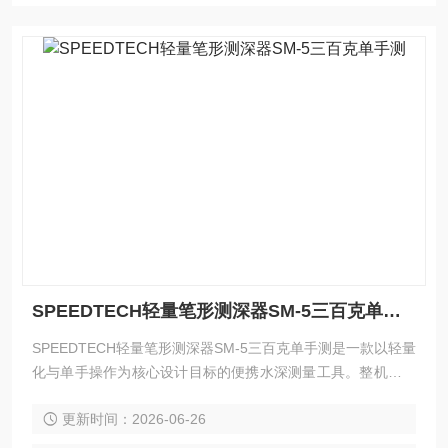
SPEEDTECH轻量笔形测深器SM-5三百克单手测
SPEEDTECH轻量笔形测深器SM-5三百克单手测是一款以轻量
化与单手操作为核心设计目标的便携水深测量工具。整机重量
仅300克，采用笔形一体化结构，将200kHz声呐换能器与显示
更新时间：2026-06-26
单元集成于直径42毫米的壳体内。它可在0.6至79米范围内提
供0.1单位精度的深度读数，具备50米防水能力并支持穿透冰