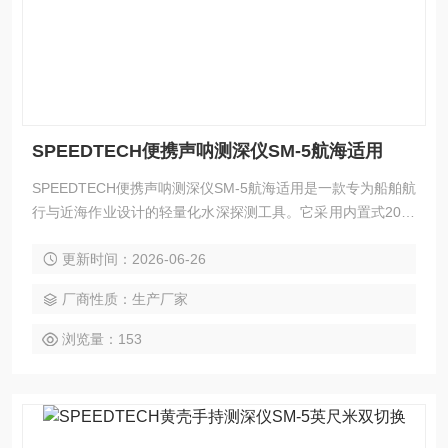
SPEEDTECH便携声呐测深仪SM-5航海适用
SPEEDTECH便携声呐测深仪SM-5航海适用是一款专为船舶航
行与近海作业设计的轻量化水深探测工具。它采用内置式200k
Hz声呐探头配合24度宽波束，可在2至260英尺范围内快速获
更新时间：2026-06-26
取水底深度数据，读数精细至0.1单位。整机具备50米深防水
性能，支持穿透冰层及附着物测量，单键操作即可完成全部功
厂商性质：生产厂家
能，为航行安全与作业决策提供实时水深依据。
浏览量：153