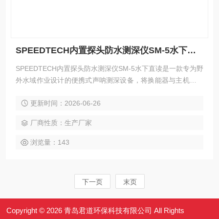
SPEEDTECH内置探头防水测深仪SM-5水下直读
SPEEDTECH内置探头防水测深仪SM-5水下直读是一款专为野
外水域作业设计的便携式声呐测深设备，将换能器与主机集成
为一体化笔形结构，免除线缆束缚。它采用200kHz高频声呐与
更新时间：2026-06-26
24度宽波束角，能在2至260英尺范围内快速捕获水底回波，读
数可精细至0.1单位。整机具备50米深防水能力，支持穿透冰
厂商性质：生产厂家
层及附着物测量，广泛适配航海导航、渔场探查、潜水支援及
水文调查等场景。
浏览量：143
下一页
末页
Copyright © 2026 青岛君道环保科技有限公司 All Rights