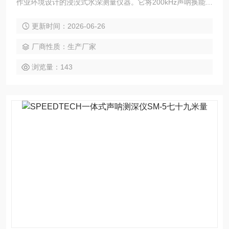
作业环境设计的浸没式水深测量仪器。它将200kHz声呐换能器
内置于笔形机身内，通过高频声波实现快速深度锁定，读数精
更新时间：2026-06-26
度可达0.1单位。整机具备50米深度防水能力，适用于潜水导
航、水下工程复核及渔业资源探查等需要在水下直接获取深度
厂商性质：生产厂家
数据的专业场景。
浏览量：143