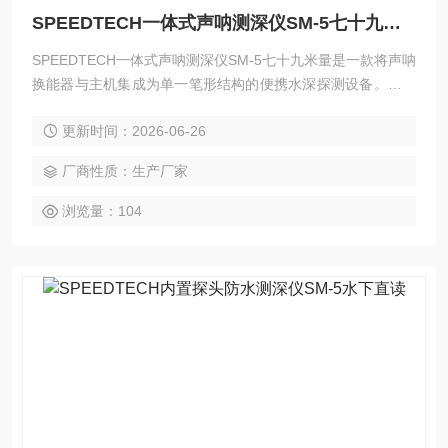
SPEEDTECH一体式声呐测深仪SM-5七十九米量
SPEEDTECH一体式声呐测深仪SM-5七十九米量是一款将声呐
换能器与主机集成为单一笔形结构的便携水深探测设备。它工
作于200kHz频率，配以24度宽波束角，能够在0.6至79米量程
更新时间：2026-06-26
内提供分辨率为0.1单位的深度读数。整机具备50米深度防水
能力，可穿透冰层及附着覆盖物进行测量，适用于航海导航、
厂商性质：生产厂家
渔场探查、潜水支援及水文调查等多种野外水域作业场景。
浏览量：104