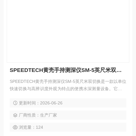
SPEEDTECH黄壳手持测深仪SM-5英尺米双切换
SPEEDTECH黄壳手持测深仪SM-5英尺米双切换是一款以单位
快速切换与高辨识度外观为特点的便携水深测量设备。它内置
200kHz声呐探头，配以24度波束角，可在2至260英尺（0.6至
更新时间：2026-06-26
79米）范围内提供0.1单位精度的深度读数。整机具备50米防
水能力，可穿透冰层及附着物测量，黄色高亮外壳在户外水域
厂商性质：生产厂家
中易于识别，适用于航海导航、渔业探查、潜水作业及水文测
量等场景。
浏览量：124