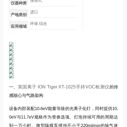
便携式
仪器种类
进口
产地类别
环保,综合
应用领域
一、
英国离子 ION Tiger XT-1025手持VOC检测仪
的传
感核心与气路架构
设备内部装配10.6eV能量等级的光离子化灯，同时提供10.
0eV与11.7eV规格作为替换选项。灯泡持续可用的周期达
到一万小时。微型隔膜泵维持不小于220ml/min的抽气速