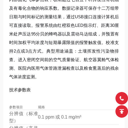
及有毒化合物的响应系数。数据记录器可保存十二万组带
日期与时间标记的测量结果，通过USB接口连接计算机后
可直接读取。报警系统由红橙双色LED指示灯、距离30厘
米处声压达95分贝的蜂鸣器以及震动马达组成，并预置有
时间加权平均浓度与短期暴露限值的报警触发值。校准支
持2点或3点方式。典型用途涵盖：土壤挥发性污染物排
查、进入密闭空间前的空气质量验证、航空器翼舱气体检
测、医院内医用气体管路泄漏检查以及粮食熏蒸后的残余
气体浓度监测。
技术参数表
参数项目
规格
分辨值（标准
0.1 ppm 或 0.1 mg/m³
型）