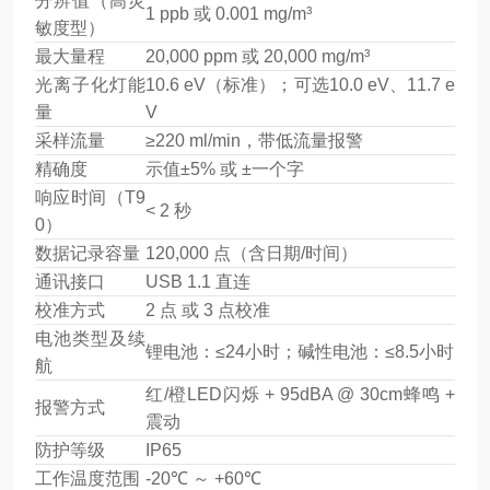
分辨值（高灵
1 ppb 或 0.001 mg/m³
敏度型）
最大量程
20,000 ppm 或 20,000 mg/m³
光离子化灯能
10.6 eV（标准）；可选10.0 eV、11.7 e
量
V
采样流量
≥220 ml/min，带低流量报警
精确度
示值±5% 或 ±一个字
响应时间（T9
< 2 秒
0）
数据记录容量
120,000 点（含日期/时间）
通讯接口
USB 1.1 直连
校准方式
2 点 或 3 点校准
电池类型及续
锂电池：≤24小时；碱性电池：≤8.5小时
航
红/橙LED闪烁 + 95dBA @ 30cm蜂鸣 +
报警方式
震动
防护等级
IP65
工作温度范围
-20℃ ～ +60℃