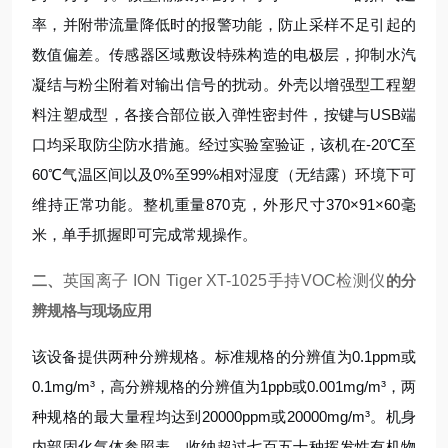
率，并附带流量降低时的报警功能，防止采样不足引起的
数值偏差。传感器区域敷设特殊构造的电极层，抑制水汽
凝结与粉尘附着对输出信号的扰动。外壳以增强型工程塑
料注塑成型，各接合部位嵌入弹性密封件，按键与USB端
口均采取防尘防水措施。经过实验室验证，该机在-20℃至
60℃气温区间以及0%至99%相对湿度（无结露）环境下可
维持正常功能。整机重量870克，外形尺寸370×91×60毫
米，单手抓握即可完成常规操作。
二、
英国离子 ION Tiger XT-1025手持VOC检测仪
的分
辨规格与现场应用
该设备提供两种分辨规格。标准规格的分辨值为0.1ppm或
0.1mg/m³，高分辨规格的分辨值为1ppb或0.001mg/m³，两
种规格的最大量程均达到20000ppm或20000mg/m³。机身
内部固化气体参照表，收纳超过七百五十种挥发性有机物