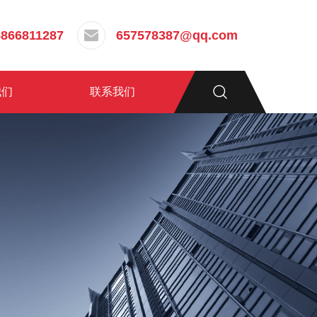
5866811287
657578387@qq.com
我们
联系我们