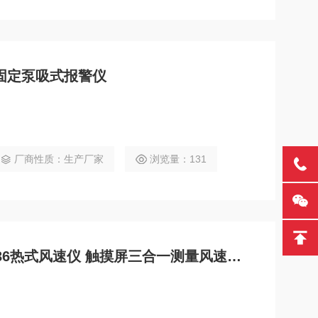
H3固定泵吸式报警仪
厂商性质：生产厂家
浏览量：131
日本加野KANOMAX KA36热式风速仪 触摸屏三合一测量风速温度压力