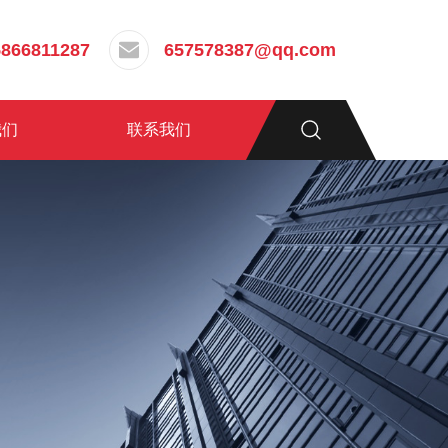
5866811287
657578387@qq.com
我们
联系我们