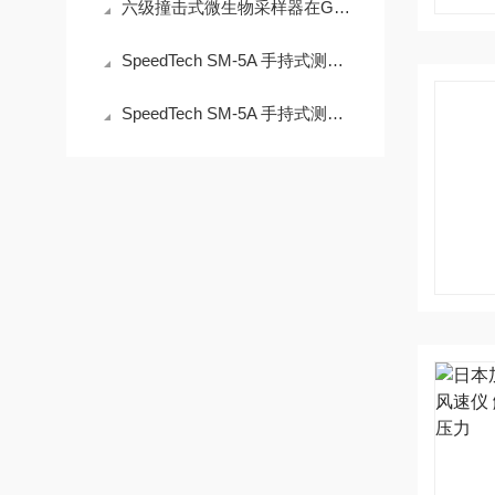
六级撞击式微生物采样器在GB/T 18204.3中的技术适配性分析
SpeedTech SM-5A 手持式测深仪操作误差来源与现场应用技术规范
SpeedTech SM-5A 手持式测深仪声学测量原理与性能分析