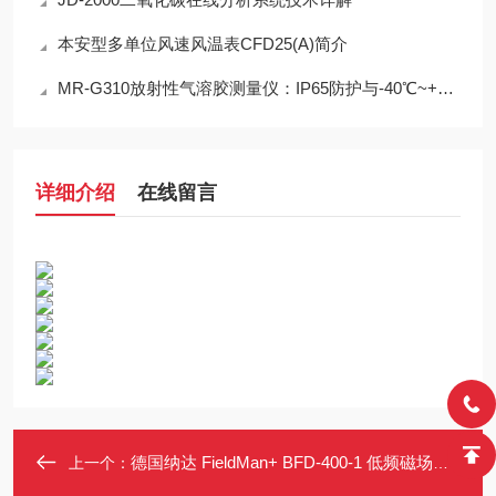
本安型多单位风速风温表CFD25(A)简介
MR-G310放射性气溶胶测量仪：IP65防护与-40℃~+50℃宽温工作能力
详细介绍
在线留言
德国纳达 FieldMan+ BFD-400-1 低频磁场测试仪 支持WPM/WRM时域计权
上一个：