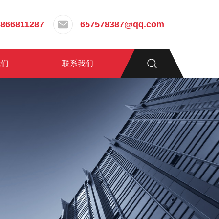
5866811287
657578387@qq.com
我们
联系我们