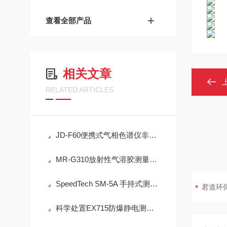
查看全部产品
相关文章
RELATED ARTICLES
JD-F60便携式气相色谱仪非甲烷总烃现场快速检测技术方案
MR-G310放射性气溶胶测量仪：IP65防护与-40℃~+50℃宽温工作能力
SpeedTech SM-5A 手持式测深仪声学测量原理与性能分析
科学处置EX715防爆静电测试仪故障可有效保障检测工作正常开展