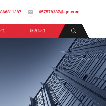
5866811287
657578387@qq.com
我们
联系我们