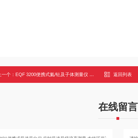
上一个：
EQF 3200便携式氦/钍及子体测量仪 氡钍浓度平衡因子 Alpha能谱分析
返回列表
在线留言