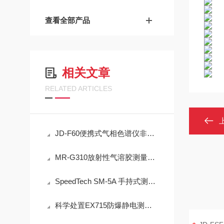
查看全部产品
相关文章
RELATED ARTICLES
JD-F60便携式气相色谱仪非甲烷总烃现场快速检测技术方案
MR-G310放射性气溶胶测量仪：IP65防护与-40℃~+50℃宽温工作能力
SpeedTech SM-5A 手持式测深仪声学测量原理与性能分析
科学处置EX715防爆静电测试仪故障可有效保障检测工作正常开展