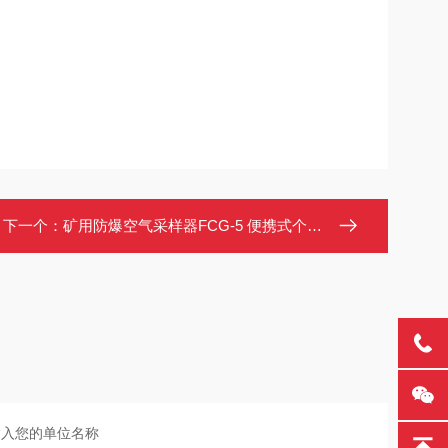
下一个：
矿用防爆空气采样器FCG-5 便携式个体粉尘采样仪0.1～3.0L/min流量