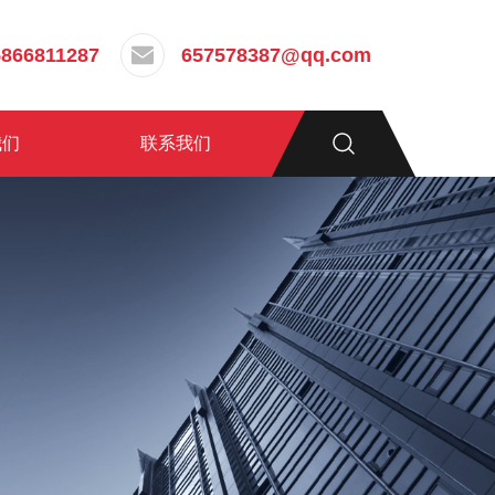
5866811287
657578387@qq.com
我们
联系我们