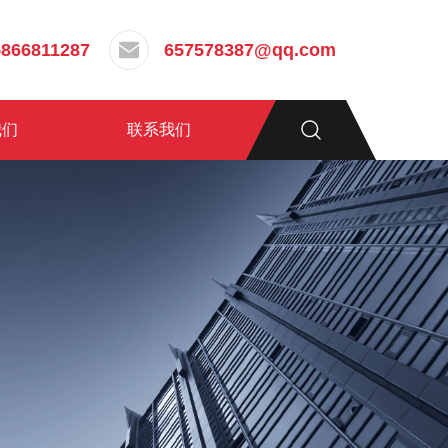
5866811287
657578387@qq.com
我们
联系我们