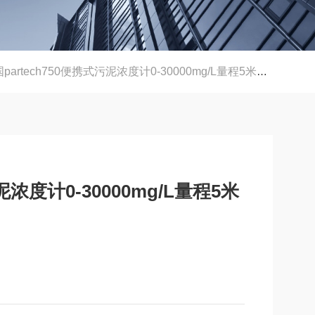
partech750便携式污泥浓度计0-30000mg/L量程5米线 污泥界面仪
泥浓度计0-30000mg/L量程5米