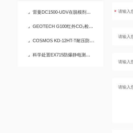
雷曼DC1500-UDV在脱模剂检测中的工程可靠性设计
GEOTECH G100红外CO₂检测仪技术参数
COSMOS KD-12HT-T耐压防爆NMP炉内直插检测设备工程设计指南
科学处置EX715防爆静电测试仪故障可有效保障检测工作正常开展