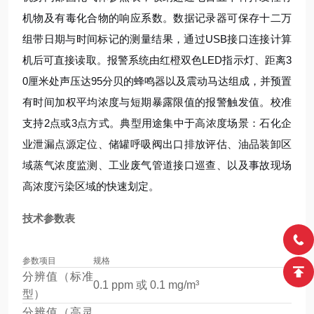
机物及有毒化合物的响应系数。数据记录器可保存十二万
组带日期与时间标记的测量结果，通过USB接口连接计算
机后可直接读取。报警系统由红橙双色LED指示灯、距离3
0厘米处声压达95分贝的蜂鸣器以及震动马达组成，并预置
有时间加权平均浓度与短期暴露限值的报警触发值。校准
支持2点或3点方式。典型用途集中于高浓度场景：石化企
业泄漏点源定位、储罐呼吸阀出口排放评估、油品装卸区
域蒸气浓度监测、工业废气管道接口巡查、以及事故现场
高浓度污染区域的快速划定。
技术参数表
参数项目
规格
分辨值（标准
0.1 ppm 或 0.1 mg/m³
型）
分辨值（高灵