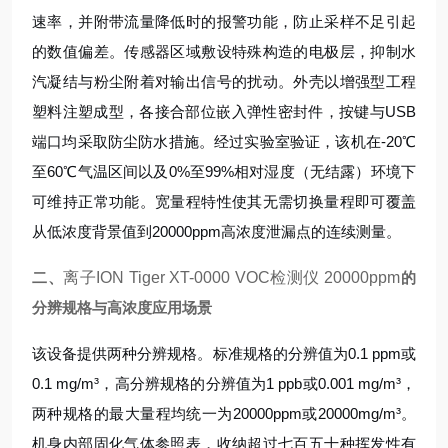
速率，并附带流量降低时的报警功能，防止采样不足引起
的数值偏差。传感器区域敷设特殊构造的电极层，抑制水
汽凝结与粉尘附着对输出信号的扰动。外壳以增强型工程
塑料注塑成型，各接合部位嵌入弹性密封件，按键与USB
端口均采取防尘防水措施。经过实验室验证，该机在-20℃
至60℃气温区间以及0%至99%相对湿度（无结露）环境下
可维持正常功能。宽量程特性使其无需切换量程即可覆盖
从低浓度背景值到20000ppm高浓度泄漏点的连续测量。
二、
离子ION Tiger XT-0000 VOC检测仪 20000ppm
的
分辨规格与高浓度应用场景
该设备提供两种分辨规格。标准规格的分辨值为0.1 ppm或
0.1 mg/m³，高分辨规格的分辨值为1 ppb或0.001 mg/m³，
两种规格的最大量程均统一为20000ppm或20000mg/m³。
机身内部固化气体参照表，收纳超过七百五十种挥发性有