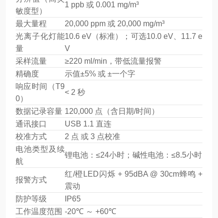
1 ppb 或 0.001 mg/m³
敏度型）
最大量程
20,000 ppm 或 20,000 mg/m³
光离子化灯能
10.6 eV（标准）；可选10.0 eV、11.7 e
量
V
采样流量
≥220 ml/min，带低流量报警
精确度
示值±5% 或 ±一个字
响应时间（T9
< 2 秒
0）
数据记录容量
120,000 点（含日期/时间）
通讯接口
USB 1.1 直连
校准方式
2 点 或 3 点校准
电池类型及续
锂电池：≤24小时；碱性电池：≤8.5小时
航
红/橙LED闪烁 + 95dBA @ 30cm蜂鸣 +
报警方式
震动
防护等级
IP65
工作温度范围
-20℃ ～ +60℃