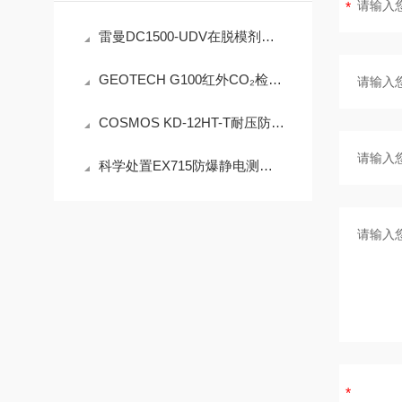
雷曼DC1500-UDV在脱模剂检测中的工程可靠性设计
GEOTECH G100红外CO₂检测仪技术参数
COSMOS KD-12HT-T耐压防爆NMP炉内直插检测设备工程设计指南
科学处置EX715防爆静电测试仪故障可有效保障检测工作正常开展