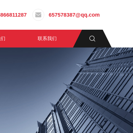
5866811287
657578387@qq.com
我们
联系我们