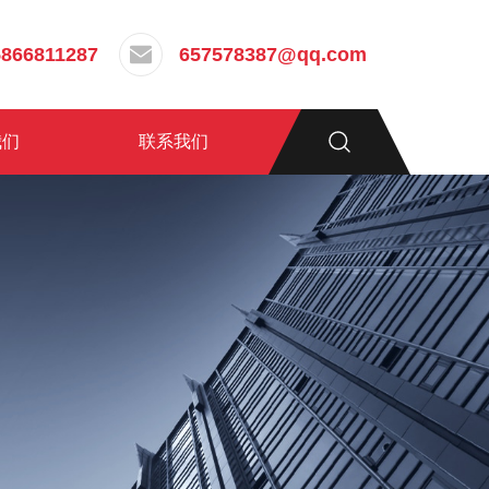
5866811287
657578387@qq.com
我们
联系我们