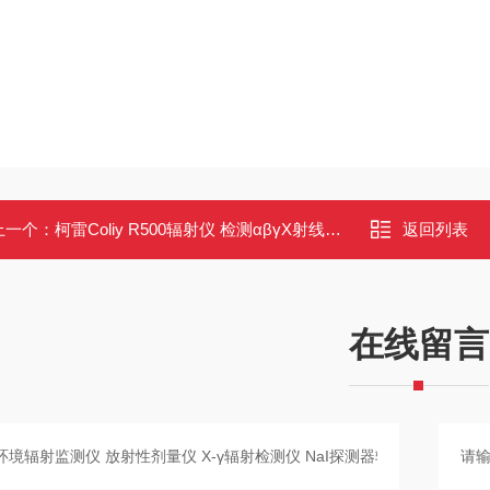
上一个：
柯雷Coliy R500辐射仪 检测αβγX射线 带伸缩杆选件 CE认证
返回列表
在线留言