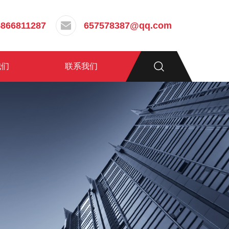
5866811287
657578387@qq.com
我们
联系我们