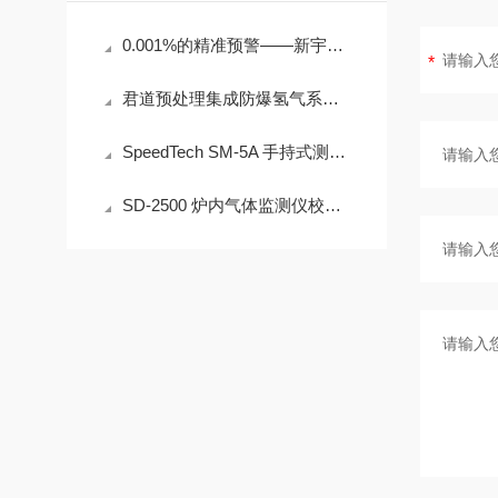
0.001%的精准预警——新宇宙COSMOS铁粉浓度计SDM-72守护齿轮箱健康
君道预处理集成防爆氢气系统JD-2030技术说明
SpeedTech SM-5A 手持式测深仪声学测量原理与性能分析
SD-2500 炉内气体监测仪校准方法详解