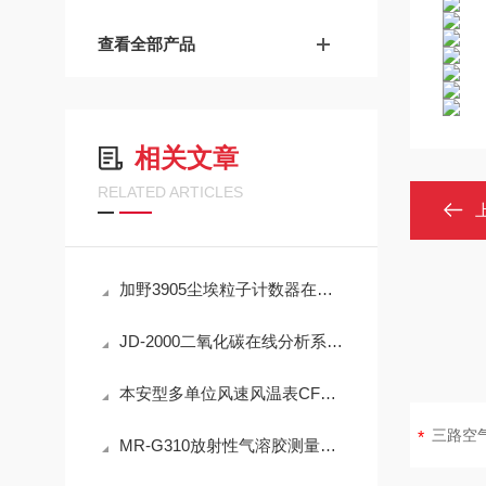
查看全部产品
相关文章
RELATED ARTICLES
加野3905尘埃粒子计数器在洁净室监测中的实用技术解析
JD-2000二氧化碳在线分析系统技术详解
本安型多单位风速风温表CFD25(A)简介
MR-G310放射性气溶胶测量仪：IP65防护与-40℃~+50℃宽温工作能力