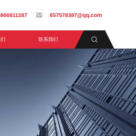
5866811287
657578387@qq.com
我们
联系我们