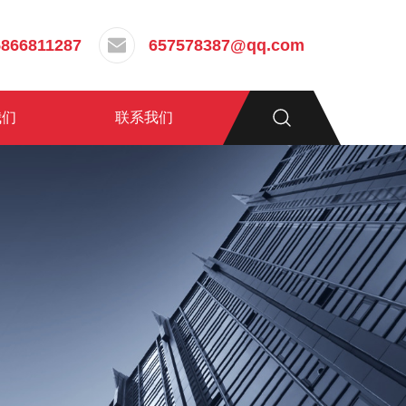
5866811287
657578387@qq.com
我们
联系我们