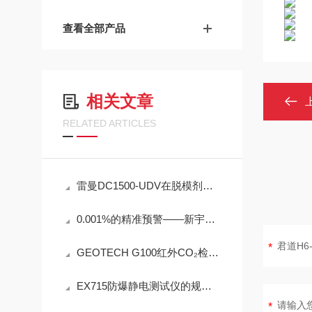
查看全部产品
相关文章
RELATED ARTICLES
雷曼DC1500-UDV在脱模剂检测中的工程可靠性设计
0.001%的精准预警——新宇宙COSMOS铁粉浓度计SDM-72守护齿轮箱健康
GEOTECH G100红外CO₂检测仪技术参数
EX715防爆静电测试仪的规范定期维护保养方法分享