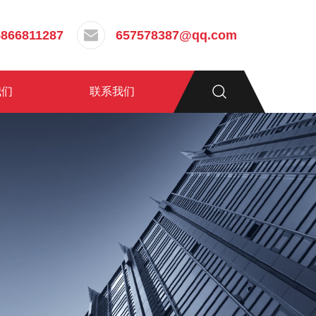
5866811287
657578387@qq.com
我们
联系我们