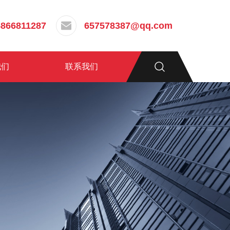
5866811287
657578387@qq.com
我们
联系我们