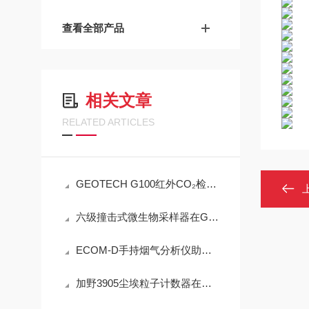
查看全部产品
相关文章
RELATED ARTICLES
GEOTECH G100红外CO₂检测仪技术参数
六级撞击式微生物采样器在GB/T 18204.3中的技术适配性分析
ECOM-D手持烟气分析仪助力工业排放精准检测
加野3905尘埃粒子计数器在洁净室监测中的实用技术解析