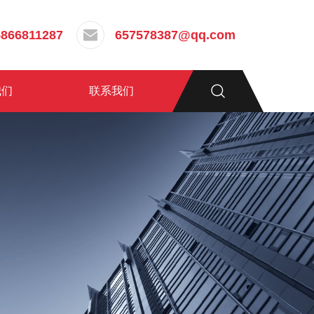
5866811287
657578387@qq.com
我们
联系我们