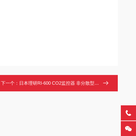
下一个：
日本理研RI-600 CO2监控器 非分散型红外线吸收式二氧化碳测定仪