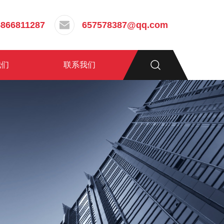
5866811287
657578387@qq.com
我们
联系我们