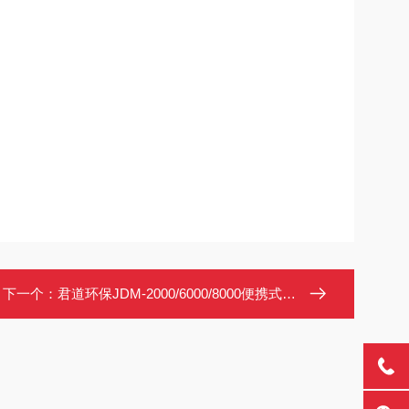
下一个：
君道环保JDM-2000/6000/8000便携式乙烯检测仪 防爆泵吸C2H4测定仪