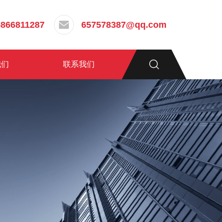
5866811287
657578387@qq.com
我们
联系我们