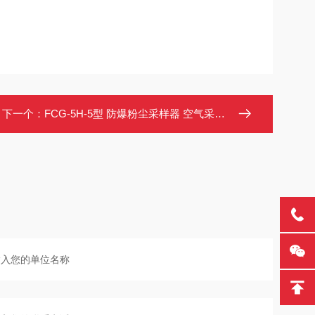
下一个：
FCG-5H-5型 防爆粉尘采样器 空气采样仪 便携式电子恒流 多模式定时