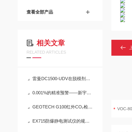
查看全部产品
相关文章
RELATED ARTICLES
雷曼DC1500-UDV在脱模剂检测中的工程可靠性设计
0.001%的精准预警——新宇宙COSMOS铁粉浓度计SDM-72守护齿轮箱健康
GEOTECH G100红外CO₂检测仪技术参数
EX715防爆静电测试仪的规范定期维护保养方法分享