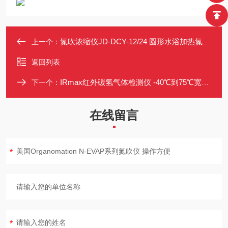
氮吹浓缩仪JD-DCY-12/24 圆形水浴加热氮吹仪 用于农残制药检测
上一个：
返回列表
IRmax红外碳氢气体检测仪 -40℃到75℃宽温 镜面污染90%仍可用
下一个：
在线留言