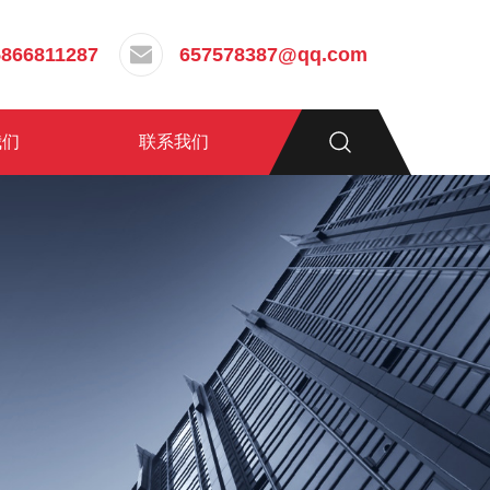
5866811287
657578387@qq.com
我们
联系我们