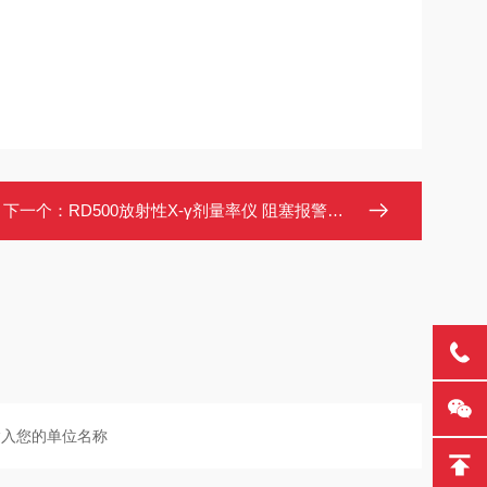
下一个：
RD500放射性X-γ剂量率仪 阻塞报警功能 DR/CT设备漏辐射检测仪