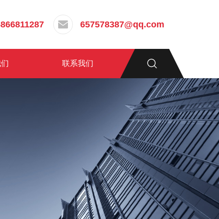
5866811287
657578387@qq.com
我们
联系我们