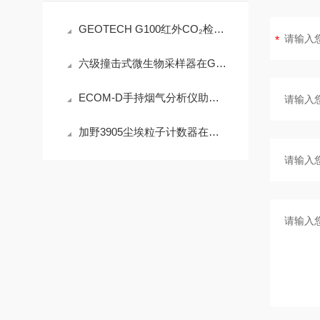
GEOTECH G100红外CO₂检测仪技术参数
六级撞击式微生物采样器在GB/T 18204.3中的技术适配性分析
ECOM-D手持烟气分析仪助力工业排放精准检测
加野3905尘埃粒子计数器在洁净室监测中的实用技术解析