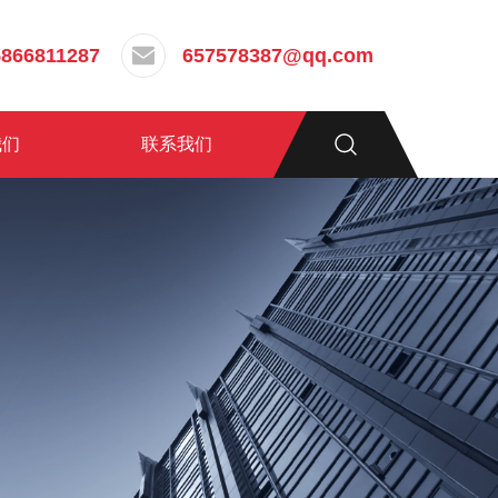
5866811287
657578387@qq.com
我们
联系我们