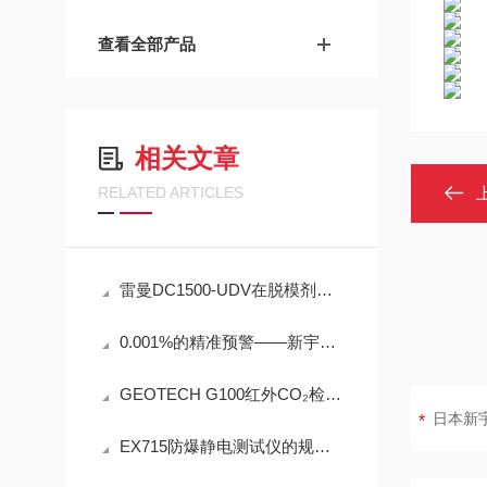
查看全部产品
相关文章
RELATED ARTICLES
雷曼DC1500-UDV在脱模剂检测中的工程可靠性设计
0.001%的精准预警——新宇宙COSMOS铁粉浓度计SDM-72守护齿轮箱健康
GEOTECH G100红外CO₂检测仪技术参数
EX715防爆静电测试仪的规范定期维护保养方法分享