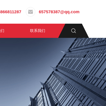
5866811287
657578387@qq.com
我们
联系我们