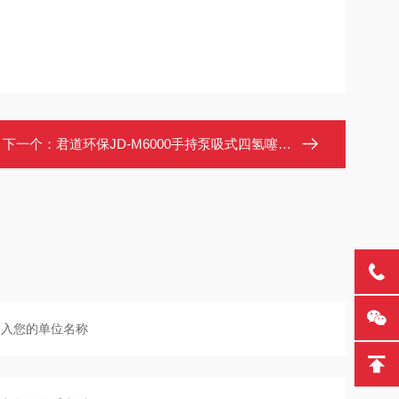
下一个：
君道环保JD-M6000手持泵吸式四氢噻吩（THT）检测仪