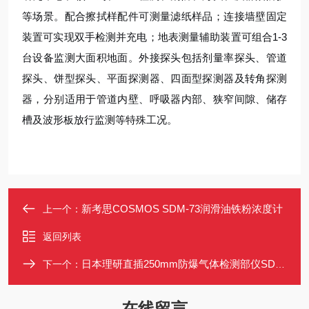
等场景。配合擦拭样配件可测量滤纸样品；连接墙壁固定
装置可实现双手检测并充电；地表测量辅助装置可组合1-3
台设备监测大面积地面。外接探头包括剂量率探头、管道
探头、饼型探头、平面探测器、四面型探测器及转角探测
器，分别适用于管道内壁、呼吸器内部、狭窄间隙、储存
槽及波形板放行监测等特殊工况。
新考思COSMOS SDM-73润滑油铁粉浓度计
上一个：
返回列表
日本理研直插250mm防爆气体检测部仪SD-2500
下一个：
在线留言