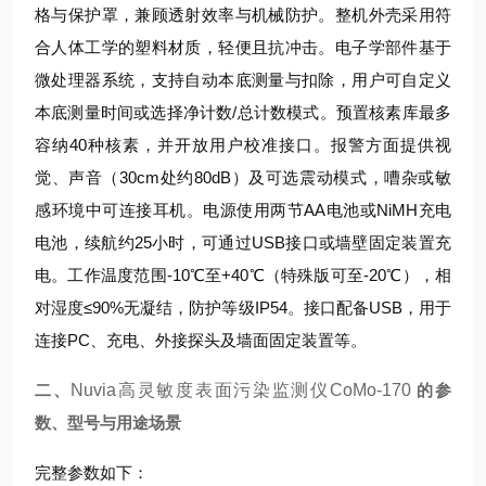
格与保护罩，兼顾透射效率与机械防护。整机外壳采用符
合人体工学的塑料材质，轻便且抗冲击。电子学部件基于
微处理器系统，支持自动本底测量与扣除，用户可自定义
本底测量时间或选择净计数/总计数模式。预置核素库最多
容纳40种核素，并开放用户校准接口。报警方面提供视
觉、声音（30cm处约80dB）及可选震动模式，嘈杂或敏
感环境中可连接耳机。电源使用两节AA电池或NiMH充电
电池，续航约25小时，可通过USB接口或墙壁固定装置充
电。工作温度范围-10℃至+40℃（特殊版可至-20℃），相
对湿度≤90%无凝结，防护等级IP54。接口配备USB，用于
连接PC、充电、外接探头及墙面固定装置等。
二、
Nuvia高灵敏度表面污染监测仪CoMo-170
的参
数、型号与用途场景
完整参数如下：