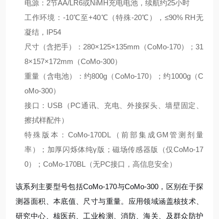
电源：2节AA/LR6或NiMH充电电池，续航约25小时
工作环境：-10℃至+40℃（特殊-20℃），≤90% RH无
凝结，IP54
尺寸（含把手）：280×125×135mm（CoMo-170）；31
8×157×172mm（CoMo-300）
重量（含电池）：约800g（CoMo-170）；约1000g（C
oMo-300）
接口：USB（PC通讯、充电、外接探头、墙壁固定、
擦拭样配件）
特殊版本：CoMo-170DL（前部集成GM管测剂量
率）；加厚闪烁体纯γ版；磁场传感器版（仅CoMo-17
0）；CoMo-170BL（无PC接口，高信息安全）
该系列主要型号包括CoMo-170与CoMo-300，区别在于探
测器面积、本底值、尺寸与重量。应用领域涵盖核技术、
研究中心、核医药、工业检测、消防、海关、及群众防护