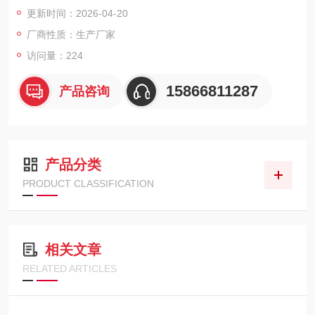
监测及工业场所的日常巡检。采用塑料闪烁体与ZnS涂层复合技
更新时间：2026-04-20
术，无需流气辅助即可同时识别α与β/γ射线。整机设计注重现场
厂商性质：生产厂家
操作性，支持单手持握与按键控制，液晶屏可根据环境光线自动
调节亮度。设备具备声光报警及震动选配功能，并可外接多种探
访问量：224
头扩展测量场景，如管道、拐角或呼吸器内部检测。
15866811287
产品咨询
产品分类
PRODUCT CLASSIFICATION
相关文章
RELATED ARTICLES