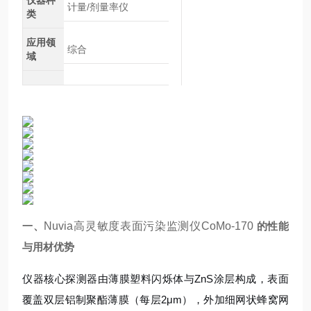
仪器种
计量/剂量率仪
类
应用领
综合
域
一、
Nuvia高灵敏度表面污染监测仪CoMo-170
的性能
与用材优势
仪器核心探测器由薄膜塑料闪烁体与ZnS涂层构成，表面
覆盖双层铝制聚酯薄膜（每层2μm），外加细网状蜂窝网