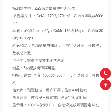
探测器类型：ZnS涂层薄膜塑料闪烁体
探测器尺寸：CoMo-170为170cm²；CoMo-300为300c
m²
本底：α约0.1cps；β/γ：CoMo-170约13cps，CoMo-30
0约20-30cps
本底扣除：自动测量与扣除，可自定义时间；可选净计
数或总计数
电子学：微处理器核电子学系统
键盘：5功能按键薄膜键盘
报警：视觉+声音（80dB@30cm），可选震动，可接耳
机
核素库：预置校准，用户可调，最多40种核素
测量时间：连续搜索模式或用户设定固定时间
显示屏：128×64像素LCD，自动背光或可调固定时长