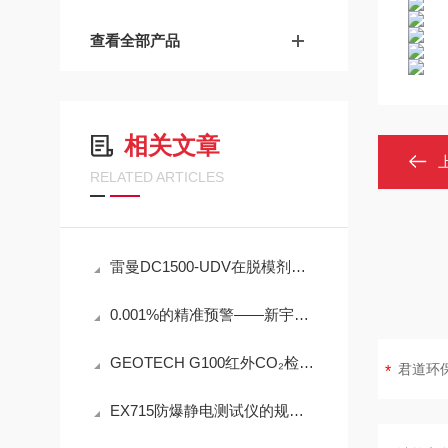
查看全部产品
相关文章
RELATED ARTICLES
雷曼DC1500-UDV在脱模剂检测中的工程可靠性设计
0.001%的精准预警——新宇宙COSMOS铁粉浓度计SDM-72守护齿轮箱健康
GEOTECH G100红外CO₂检测仪技术参数
EX715防爆静电测试仪的规范定期维护保养方法分享