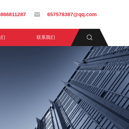
5866811287
657578387@qq.com
我们
联系我们