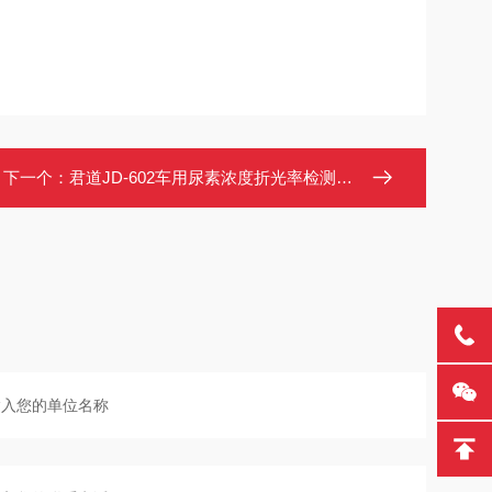
下一个：
君道JD-602车用尿素浓度折光率检测仪 0.3ml样本 液晶显示 户外适用