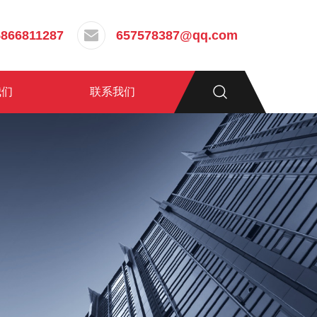
5866811287
657578387@qq.com
我们
联系我们