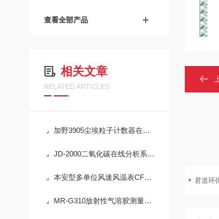
查看全部产品
相关文章
RELATED ARTICLES
加野3905尘埃粒子计数器在洁净室监测中的实用技术解析
JD-2000二氧化碳在线分析系统技术详解
本安型多单位风速风温表CFD25(A)简介
MR-G310放射性气溶胶测量仪：IP65防护与-40℃~+50℃宽温工作能力