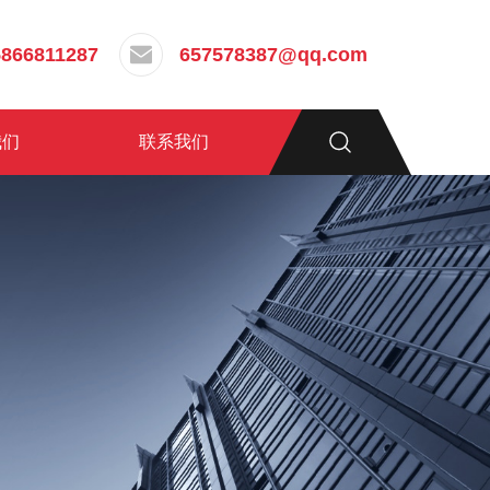
5866811287
657578387@qq.com
我们
联系我们